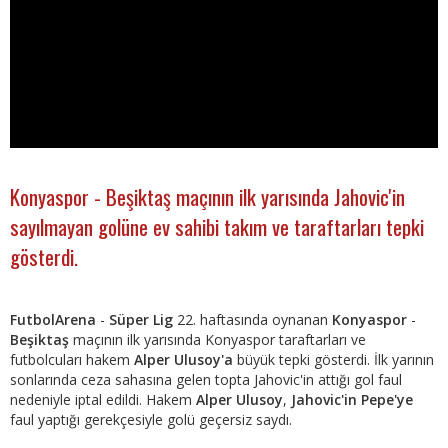
Konyaspor - Beşiktaş maçının ilk yarısında Jahovic'in
sayılmayan golüne ev sahibi takım ve taraftarları tepki
gösterdi.
FutbolArena
-
Süper Lig
22. haftasında oynanan
Konyaspor
-
Beşiktaş
maçının ilk yarısında Konyaspor taraftarları ve
futbolcuları hakem
Alper Ulusoy'a
büyük tepki gösterdi. İlk yarının
sonlarında ceza sahasına gelen topta Jahovic'in attığı gol faul
nedeniyle iptal edildi. Hakem
Alper Ulusoy
,
Jahovic'in Pepe'ye
faul yaptığı gerekçesiyle golü geçersiz saydı.