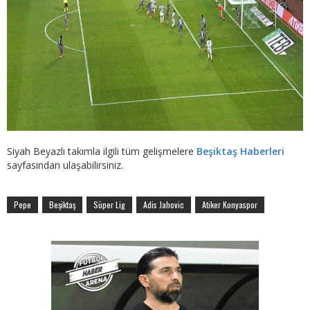
Siyah Beyazlı takımla ilgili tüm gelişmelere
Beşiktaş Haberleri
sayfasından ulaşabilirsiniz.
Pepe
Beşiktaş
Süper Lig
Adis Jahovic
Atiker Konyaspor