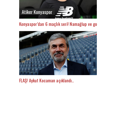
Atiker Konyaspor
Konyaspor’dan 6 maçlık seri! Namağlup ve gol yemedile
FLAŞ! Aykut Kocaman açıklandı..