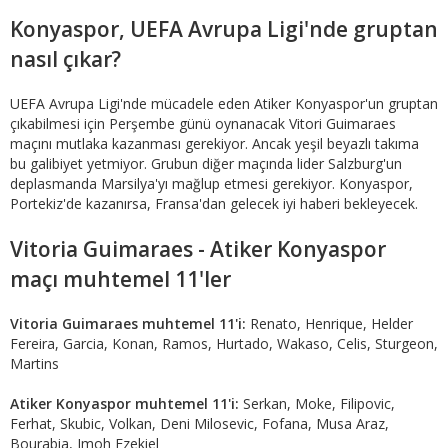
Konyaspor, UEFA Avrupa Ligi'nde gruptan
nasıl çıkar?
UEFA Avrupa Ligi'nde mücadele eden Atiker Konyaspor'un gruptan
çıkabilmesi için Perşembe günü oynanacak Vitori Guimaraes
maçını mutlaka kazanması gerekiyor. Ancak yeşil beyazlı takıma
bu galibiyet yetmiyor. Grubun diğer maçında lider Salzburg'un
deplasmanda Marsilya'yı mağlup etmesi gerekiyor. Konyaspor,
Portekiz'de kazanırsa, Fransa'dan gelecek iyi haberi bekleyecek.
Vitoria Guimaraes - Atiker Konyaspor
maçı muhtemel 11'ler
Vitoria Guimaraes muhtemel 11'i:
Renato, Henrique, Helder
Fereira, Garcia, Konan, Ramos, Hurtado, Wakaso, Celis, Sturgeon,
Martins
Atiker Konyaspor muhtemel 11'i:
Serkan, Moke, Filipovic,
Ferhat, Skubic, Volkan, Deni Milosevic, Fofana, Musa Araz,
Bourabia, Imoh Ezekiel