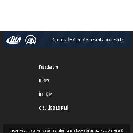
Sitemiz İHA ve AA resmi abonesidir
FutbolArena
KÜNYE
İLETİŞİM
GİZLİLİK BİLDİRİMİ
Hiçbir yazı,materyal veya resimler izinsiz kopyalanamaz. Futbolarena ©