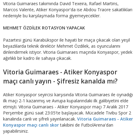
Vitoria Guimaraes takımında David Texeira, Rafael Martins,
Marcos Valente, Atiker Konyaspor'da ise Abdou Traore sakatlıkları
nedeniyle bu karşılaşmada forma giyemeyecekler.
MEHMET ÖZDİLEK ROTASYON YAPACAK
Pazartesi günü Karabükspor ile hayati bir maça çıkacak olan yeşil
beyazlılarda teknik direktör Mehmet Özdilek, as oyuncularını
dinlendirmek istiyor. Vitoria Guimaraes maçında Konyaspor, yedek
ağırlıklı bir kadro ile sahaya çıkacak.
Vitoria Guimaraes - Atiker Konyaspor
maçı canlı yayın - Şifresiz kanalda mı?
Atiker Konyaspor seyircisi karşısında Vitoria Guimaraes ile oynadığı
ilk maçı 2-1 kazanmış ve Avrupa kupalarındaki ilk galibiyetini elde
etmişti. Vitoria Guimaraes - Atiker Konyaspor maçı 7 Aralık 2017
Perşembe günü saat 23:05'te başlayacak. Mücadele Tivibu Spor 2
kanalında canlı ve şifreli yayınlanacak.
Vitoria Guimaraes - Atiker
Konyaspor maçı canlı skor
takibini de FutbolArena'dan
yapabilirsiniz.