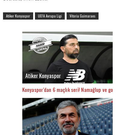
Atiker Konyaspor
UEFA Avrupa Ligi
Vitoria Guimaraes
Atiker Konyaspor
Konyaspor’dan 6 maçlık seri! Namağlup ve gol yemedile