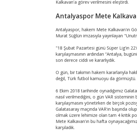
Kalkavan'a görev verilmesini eleştirdi.
Antalyaspor Mete Kalkava
Antalyaspor, hakem Mete Kalkavan'ın Gö
Murat Süğlün imzasıyla yayınlayan "Unutma
"18 Şubat Pazartesi günü Süper Lig'in 22
karşılaşmasının ardından “Antalya, bugünü
son derece ciddi ve kararlıydık.
O gün, bir takımın hakem kararlarıyla hakk
değil, Türk futbol kamuoyu da görmüştü.
6 Ekim 2018 tarihinde oynadığımız Galatas
nasıl verilmediğini, o gün VAR sistemini
karşılaşmasını yönetirken de birçok pozisyo
Galatasaray maçında VAR'ın başında olup 
olmak üzere lehimize olan tam 4 kritik p
Mete Kalkavan'ın bu hafta oynayacağımız
karşıladık.