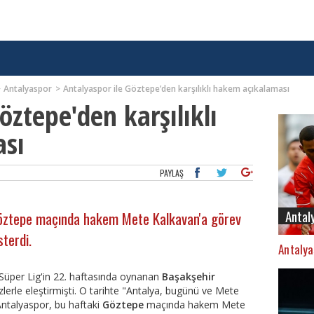
Antalyaspor
Antalyaspor ile Göztepe’den karşılıklı hakem açıkalaması
öztepe'den karşılıklı
sı
PAYLAŞ
Antal
öztepe maçında hakem Mete Kalkavan'a görev
terdi.
Antalya
Süper Lig'in 22. haftasında oynanan
Başakşehir
özlerle eleştirmişti. O tarihte "Antalya, bugünü ve Mete
ntalyaspor, bu haftaki
Göztepe
maçında hakem Mete