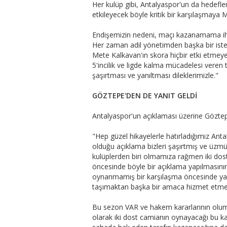
Her kulüp gibi, Antalyaspor'un da hedefle
etkileyecek böyle kritik bir karşılaşmaya 
Endişemizin nedeni, maçı kazanamama iht
Her zaman adil yönetimden başka bir ist
Mete Kalkavan'ın skora hiçbir etki etmeye
5'incilik ve ligde kalma mücadelesi veren 
şaşırtması ve yanıltması dileklerimizle."
GÖZTEPE'DEN DE YANIT GELDİ
Antalyaspor'un açıklaması üzerine Göztepe
"Hep güzel hikayelerle hatırladığımız An
olduğu açıklama bizleri şaşırtmış ve üz
kulüplerden biri olmamıza rağmen iki dos
öncesinde böyle bir açıklama yapılmasını
oynanmamış bir karşılaşma öncesinde yapı
taşımaktan başka bir amaca hizmet etmed
Bu sezon VAR ve hakem kararlarının olums
olarak iki dost camianın oynayacağı bu ka