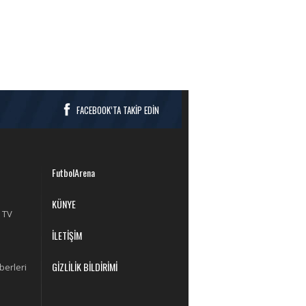
FACEBOOK’TA TAKİP EDİN
FutbolArena
KÜNYE
 TV
İLETİŞİM
GİZLİLİK BİLDİRİMİ
berleri