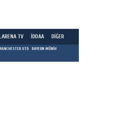
LARENA TV
İDDAA
DİĞER
MANCHESTER UTD
BAYERN MÜNİH