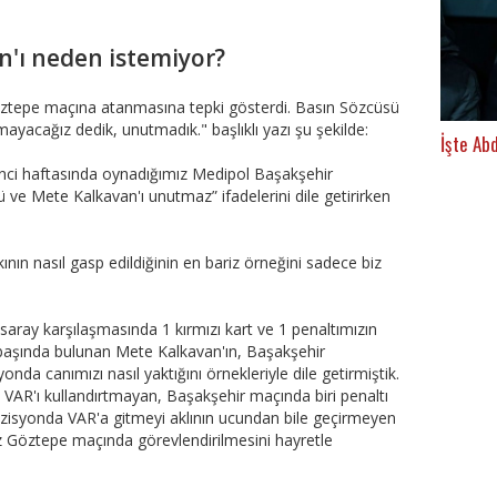
n'ı neden istemiyor?
ztepe maçına atanmasına tepki gösterdi. Basın Sözcüsü
yacağız dedik, unutmadık." başlıklı yazı şu şekilde:
İşte Ab
'nci haftasında oynadığımız Medipol Başakşehir
 ve Mete Kalkavan'ı unutmaz” ifadelerini dile getirirken
ının nasıl gasp edildiğinin en bariz örneğini sadece biz
aray karşılaşmasında 1 kırmızı kart ve 1 penaltımızın
n başında bulunan Mete Kalkavan'ın, Başakşehir
nda canımızı nasıl yaktığını örnekleriyle dile getirmiştik.
VAR'ı kullandırtmayan, Başakşehir maçında biri penaltı
ozisyonda VAR'a gitmeyi aklının ucundan bile geçirmeyen
 Göztepe maçında görevlendirilmesini hayretle