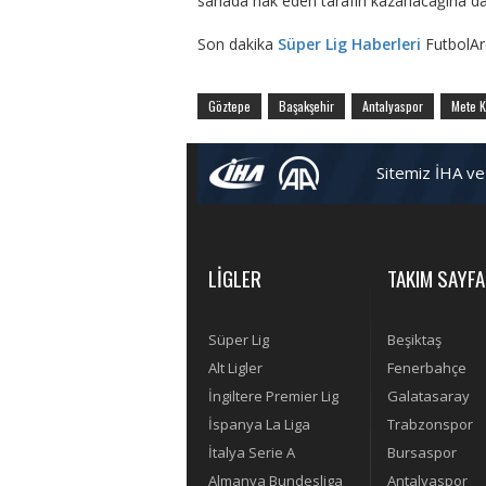
sahada hak eden tarafın kazanacağına dai
Son dakika
Süper Lig Haberleri
FutbolAr
Göztepe
Başakşehir
Antalyaspor
Mete K
Sitemiz İHA ve
LİGLER
TAKIM SAYFA
Süper Lig
Beşiktaş
Alt Ligler
Fenerbahçe
İngiltere Premier Lig
Galatasaray
İspanya La Liga
Trabzonspor
İtalya Serie A
Bursaspor
Almanya Bundesliga
Antalyaspor