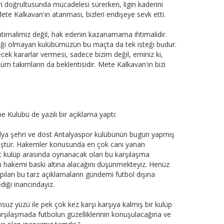
ri doğrultusunda mücadelesi sürerken, ligin kaderini
Mete Kalkavan'ın atanması, bizleri endişeye sevk etti.
imalimiz değil, hak edenin kazanamama ihtimalidir.
eği olmayan kulübümüzün bu maçta da tek isteği budur.
cek kararlar vermesi, sadece bizim değil, eminiz ki,
tüm takımların da beklentisidir. Mete Kalkavan'ın bizi
 Kulübü de yazılı bir açıklama yaptı:
talya şehri ve dost Antalyaspor kulübünün bugün yapmış
müştür. Hakemler konusunda en çok canı yanan
t kulüp arasında oynanacak olan bu karşılaşma
n hakemi baskı altına alacağını düşünmekteyiz. Henüz
lan bu tarz açıklamaların gündemi futbol dışına
iği inancındayız.
uz yüzü ile pek çok kez karşı karşıya kalmış bir kulüp
rşılaşmada futbolun güzelliklerinin konuşulacağına ve