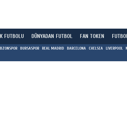
K FUTBOLU
DÜNYADAN FUTBOL
FAN TOKEN
FUTBO
BZONSPOR
BURSASPOR
REAL MADRID
BARCELONA
CHELSEA
LIVERPOOL