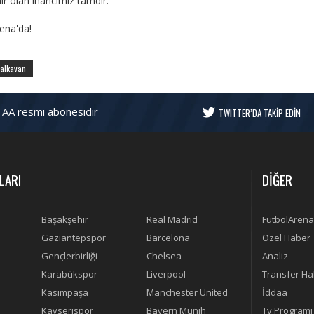
r olan inancımız tamdır."
ena'da!
alkavan
 AA resmi abonesidir
TWITTER’DA TAKİP EDİN
LARI
DİĞER
Başakşehir
Real Madrid
FutbolArena
Gaziantepspor
Barcelona
Özel Haber
Gençlerbirliği
Chelsea
Analiz
Karabükspor
Liverpool
Transfer Ha
Kasımpaşa
Manchester United
İddaa
Kayserispor
Bayern Münih
Tv Programı