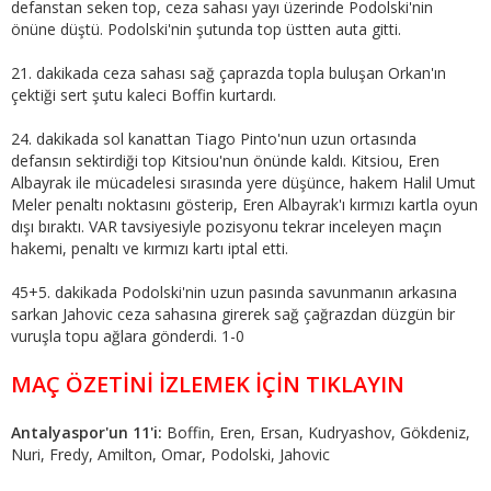
defanstan seken top, ceza sahası yayı üzerinde Podolski'nin
önüne düştü. Podolski'nin şutunda top üstten auta gitti.
21. dakikada ceza sahası sağ çaprazda topla buluşan Orkan'ın
çektiği sert şutu kaleci Boffin kurtardı.
24. dakikada sol kanattan Tiago Pinto'nun uzun ortasında
defansın sektirdiği top Kitsiou'nun önünde kaldı. Kitsiou, Eren
Albayrak ile mücadelesi sırasında yere düşünce, hakem Halil Umut
Meler penaltı noktasını gösterip, Eren Albayrak'ı kırmızı kartla oyun
dışı bıraktı. VAR tavsiyesiyle pozisyonu tekrar inceleyen maçın
hakemi, penaltı ve kırmızı kartı iptal etti.
45+5. dakikada Podolski'nin uzun pasında savunmanın arkasına
sarkan Jahovic ceza sahasına girerek sağ çağrazdan düzgün bir
vuruşla topu ağlara gönderdi. 1-0
MAÇ ÖZETİNİ İZLEMEK İÇİN TIKLAYIN
Antalyaspor'un 11'i:
Boffin, Eren, Ersan, Kudryashov, Gökdeniz,
Nuri, Fredy, Amilton, Omar, Podolski, Jahovic