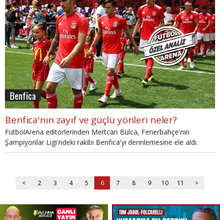
Benfica
Benfica'nın zayıf ve güçlü yönleri neler?
FutbolArena editörlerinden Mertcan Bulca, Fenerbahçe'nin
Şampiyonlar Ligi'ndeki rakibi Benfica'yı derinlemesine ele aldı.
<
2
3
4
5
6
7
8
9
10
11
>