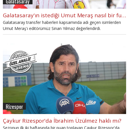
Galatasaray
Galatasaray'ın istediği Umut Meraş nasıl bir futbolcu?
Galatasaray transfer haberleri kapsamında adı geçen isimlerden
Umut Meraş'ı editörümüz Sinan Yılmaz değerlendirdi.
Rizespor
Çaykur Rizespor'da İbrahim Üzülmez haklı mı?
Sezonun ilk iki haftasında bir puan toplayan Çaykur Rizespor'da