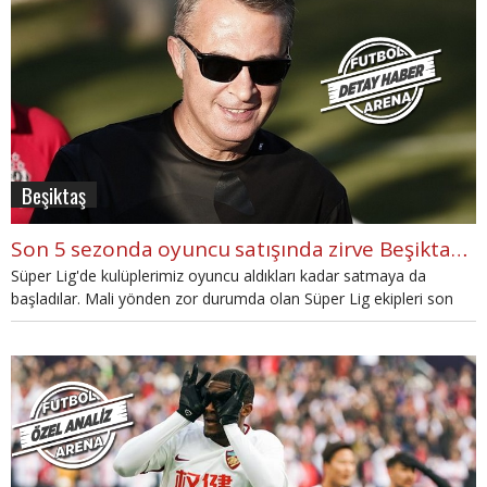
haberimizde...
Beşiktaş
Son 5 sezonda oyuncu satışında zirve Beşiktaş'ın
Süper Lig'de kulüplerimiz oyuncu aldıkları kadar satmaya da
başladılar. Mali yönden zor durumda olan Süper Lig ekipleri son
yıllarda oyuncu satışını arttırmaya başladı.