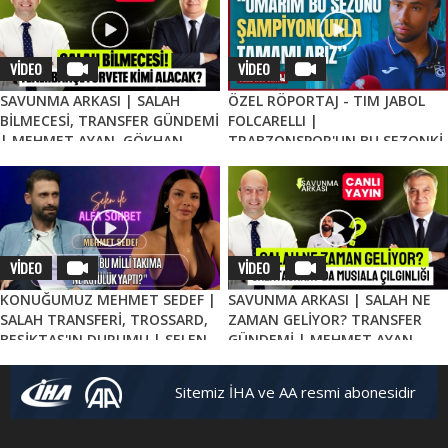
VİDEO
VİDEO
SAVUNMA ARKASI | SALAH
ÖZEL RÖPORTAJ - TIM JABOL
BİLMECESİ, TRANSFER GÜNDEMİ
FOLCARELLI |
| MEHMET AYAN, GÖKHAN
TRABZONSPOR'UN BU SEZONKİ
DİNÇ
HEDEFLERİ, FATİH TEKKE, SAÇ
TARZI
VİDEO
VİDEO
KONUĞUMUZ MEHMET SEDEF |
SAVUNMA ARKASI | SALAH NE
SALAH TRANSFERİ, TROSSARD,
ZAMAN GELİYOR? TRANSFER
BEŞİKTAŞ'IN DURUMU | SELEN
GÜNDEMİ | MEHMET AYAN,
İLE ALFA SOHBET
GÖKHAN DİNÇ
Sitemiz İHA ve AA resmi abonesidir