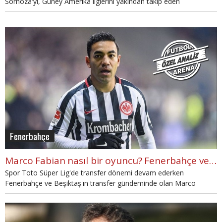
Sornoza'yı, Güney Amerika liglerini yakından takip eden
FutbolArena editörü Mertcan Bulca kaleme aldı.
Fenerbahçe
Marco Fabian nasıl bir oyuncu? Fenerbahçe ve Beşiktaş'ın gündemindeki Marco Fabian'ın özellikleri
Spor Toto Süper Lig'de transfer dönemi devam ederken
Fenerbahçe ve Beşiktaş'ın transfer gündeminde olan Marco
Fabian'ı mercek altına aldık. FutbolArena editörlerinden Onur
Akpınar, Eintracht Frankfurt'ta oynayan Meksikalı oyuncuyu
mercek altına aldı. Marco Fabian'ın artıları eksileri ne? Detaylar