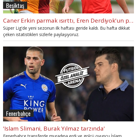
Beşiktaş
Caner Erkin parmak ısırttı, Eren Derdiyok'un pasları ise...
Süper Lig'de yeni sezonun ilk haftası geride kaldı. Bu hafta dikkat
çeken istatistikleri sizlerle paylaşıyoruz.
Fenerbahçe
'Islam Slimani, Burak Yılmaz tarzında'
Fenerbahçe transferde muradına erdi ve golcü oyuncu İslam