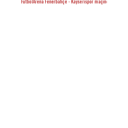
FutbolArena Fenerbahçe - Kayserispor maçında