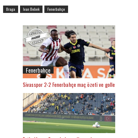
Braga
Ivan Bebek
Fenerbahçe
Fenerbahçe
Sivasspor 2-2 Fenerbahçe maç özeti ve golleri (İZLE)