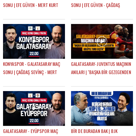
SONU | EFE GÜVEN - MERT KURT
SONU | EFE GÜVEN - ÇAĞDAŞ
SEVİNÇ
KONYASPOR - GALATASARAY MAÇ
GALATASARAY-JUVENTUS MAÇININ
SONU | ÇAĞDAŞ SEVİNÇ - MERT
ANILARI | "BAŞKA BİR GEZEGENDEN
KURT
GELEN SNEIJDER'İN GOLÜYLE TURU
GEÇTİK"
GALATASARAY - EYÜPSPOR MAÇ
BİR DE BURADAN BAK | BJK