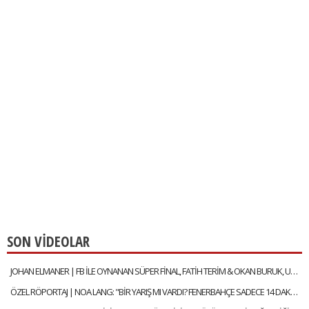
SON VİDEOLAR
JOHAN ELMANER | FB İLE OYNANAN SÜPER FİNAL, FATİH TERİM & OKAN BURUK, UĞURCAN ÇAKIR MI? MUSLERA MI?
ÖZEL RÖPORTAJ | NOA LANG: "BİR YARIŞ MI VARDI? FENERBAHÇE SADECE 14 DAKİKA LİDER OLDU"