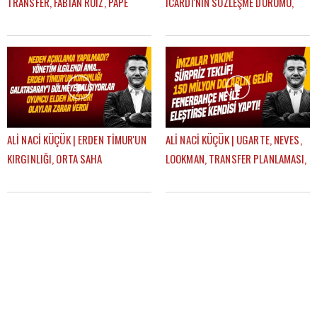
TRANSFER, FABIAN RUIZ, PAPE
ICARDI'NİN SÖZLEŞME DURUMU,
GUEYE, ONYEDIKA | GÜNDEM
TRANSFER HABERLERİ | GÜNDEM
GALATASARAY
GALATASARAY
ALİ NACİ KÜÇÜK | ERDEN TİMUR'UN
ALİ NACİ KÜÇÜK | UGARTE, NEVES,
KIRGINLIĞI, ORTA SAHA
LOOKMAN, TRANSFER PLANLAMASI,
TRANSFERI, ICARDI SÜRECİ |
AYRILIK LİSTESİ | GÜNDEM
GÜNDEM GALATASARAY
GALATASARAY