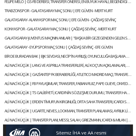
FELIPE MELO | GS-FB DERBİSİ, TRANSFER ÖNERİSİ, EN BÜYÜK HAYALİ, BEĞENDİĞİ FENERBAHÇELİ
TRABZONSPOR - GALATASARAY MAÇ SONU | EFE GÜVEN - MERT KURT
GALATASARAY- ALANYASPOR MAÇ SONU | EFE GÜVEN - ÇAĞDAŞ SEVİNÇ
KONYASPOR - GALATASARAY MAÇ SONU | ÇAĞDAŞ SEVİNÇ - MERT KURT
GALATASARAY-JUVENTUS MAÇININ ANILARI | "BAŞKA BİR GEZEGENDEN GELEN SNEIJDER'İN GOLÜYLE TURU GEÇTİK"
GALATASARAY - EYÜPSPOR MAÇ SONU | ÇAĞDAŞ SEVİNÇ - EFE GÜVEN
BİR DE BURADAN BAK | BJK SEVDASI, NECİP'İN AYRILIŞI, OYUNCULUĞA BAŞLAMA HİKAYESİ | FEYYAZ ŞERİFOĞLU
ALİ NACİ KÜÇÜK | LANG VE ASPRILLA TRANSFERLERİ, ALİ KOÇ'UN AÇIKLAMALARI, OULAI | GÜNDEM GALATASARAY
ALİ NACİ KÜÇÜK | GAZİANTEP FK BERABERLİĞİ, ATLETICO MADRID MAÇI, TRANSFER | GÜNDEM GALATASARAY
ALİ NACİ KÜÇÜK | FB PAYLAŞIMLAR, TRANSFER, FABIAN RUIZ, PAPE GUEYE, ONYEDIKA | GÜNDEM GALATASARAY
ALİ NACİ KÜÇÜK | TS GALİBİYETİ, ICARDI'NİN SÖZLEŞME DURUMU, TRANSFER HABERLERİ | GÜNDEM GALATASARAY
ALİ NACİ KÜÇÜK | ERDEN TİMUR'UN KIRGINLIĞI, ORTA SAHA TRANSFERI, ICARDI SÜRECİ | GÜNDEM GALATASARAY
ALİ NACİ KÜÇÜK | UGARTE, NEVES, LOOKMAN, TRANSFER PLANLAMASI, AYRILIK LİSTESİ | GÜNDEM GALATASARAY
ALİ NACİ KÜÇÜK | TRANSFER PLANI, MESSI, SALAH, GRIEZMANN, ICARDI & MILAN | GÜNDEM GALATASARAY
Sitemiz İHA ve AA resmi