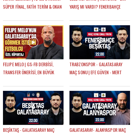
SÜPER FİNAL, FATİH TERİM & OKAN
YARIŞ MI VARDI? FENERBAHÇE
BURUK, UĞURCAN ÇAKIR MI?
SADECE 14 DAKİKA LİDER OLDU"
MUSLERA MI?
FELIPE MELO | GS-FB DERBİSİ,
TRABZONSPOR - GALATASARAY
TRANSFER ÖNERİSİ, EN BÜYÜK
MAÇ SONU | EFE GÜVEN - MERT
HAYALİ, BEĞENDİĞİ FENERBAHÇELİ
KURT
BEŞİKTAŞ - GALATASARAY MAÇ
GALATASARAY- ALANYASPOR MAÇ