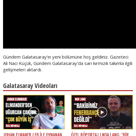
Gündem Galatasaray'ın yeni bölümüne hoş geldiniz. Gazeteci
Ali Naci Küçük, Gündem Galatasaray'da sarı kırmızılı takımla ilgili
gelişmeleri aktardı.
Galatasaray Videoları
JOHAN ELMANER | FB İLE OYNANAN
ÖZEL RÖPORTAJ | NOA LANG: "BİR