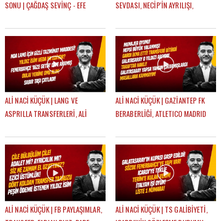
SONU | ÇAĞDAŞ SEVİNÇ - EFE
SEVDASI, NECİP'İN AYRILIŞI,
GÜVEN
OYUNCULUĞA BAŞLAMA HİKAYESİ |
FEYYAZ ŞERİFOĞLU
ALİ NACİ KÜÇÜK | LANG VE
ALİ NACİ KÜÇÜK | GAZİANTEP FK
ASPRILLA TRANSFERLERİ, ALİ
BERABERLİĞİ, ATLETICO MADRID
KOÇ'UN AÇIKLAMALARI, OULAI |
MAÇI, TRANSFER | GÜNDEM
GÜNDEM GALATASARAY
GALATASARAY
ALİ NACİ KÜÇÜK | FB PAYLAŞIMLAR,
ALİ NACİ KÜÇÜK | TS GALİBİYETİ,