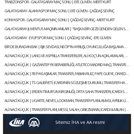
TRABZONSPOR - GALATASARAY MAÇ SONU | EFE GÜVEN - MERT KURT
GALATASARAY- ALANYASPOR MAÇ SONU | EFE GÜVEN - ÇAĞDAŞ SEVİNÇ
KONYASPOR - GALATASARAY MAÇ SONU | ÇAĞDAŞ SEVİNÇ - MERT KURT
GALATASARAY-JUVENTUS MAÇININ ANILARI | "BAŞKA BİR GEZEGENDEN GELEN SNEIJDER'İN GOLÜYLE TURU GEÇTİK"
GALATASARAY - EYÜPSPOR MAÇ SONU | ÇAĞDAŞ SEVİNÇ - EFE GÜVEN
BİR DE BURADAN BAK | BJK SEVDASI, NECİP'İN AYRILIŞI, OYUNCULUĞA BAŞLAMA HİKAYESİ | FEYYAZ ŞERİFOĞLU
ALİ NACİ KÜÇÜK | LANG VE ASPRILLA TRANSFERLERİ, ALİ KOÇ'UN AÇIKLAMALARI, OULAI | GÜNDEM GALATASARAY
ALİ NACİ KÜÇÜK | GAZİANTEP FK BERABERLİĞİ, ATLETICO MADRID MAÇI, TRANSFER | GÜNDEM GALATASARAY
ALİ NACİ KÜÇÜK | FB PAYLAŞIMLAR, TRANSFER, FABIAN RUIZ, PAPE GUEYE, ONYEDIKA | GÜNDEM GALATASARAY
ALİ NACİ KÜÇÜK | TS GALİBİYETİ, ICARDI'NİN SÖZLEŞME DURUMU, TRANSFER HABERLERİ | GÜNDEM GALATASARAY
ALİ NACİ KÜÇÜK | ERDEN TİMUR'UN KIRGINLIĞI, ORTA SAHA TRANSFERI, ICARDI SÜRECİ | GÜNDEM GALATASARAY
ALİ NACİ KÜÇÜK | UGARTE, NEVES, LOOKMAN, TRANSFER PLANLAMASI, AYRILIK LİSTESİ | GÜNDEM GALATASARAY
ALİ NACİ KÜÇÜK | TRANSFER PLANI, MESSI, SALAH, GRIEZMANN, ICARDI & MILAN | GÜNDEM GALATASARAY
Sitemiz İHA ve AA resmi