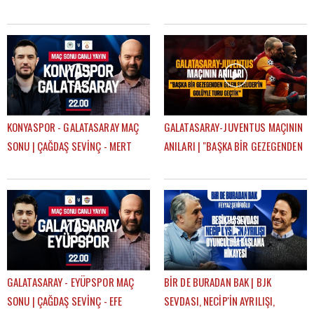
SEVİNÇ
KONYASPOR - GALATASARAY MAÇ
GALATASARAY-JUVENTUS MAÇININ
SONU | ÇAĞDAŞ SEVİNÇ - MERT
ANILARI | "BAŞKA BİR GEZEGENDEN
KURT
GELEN SNEIJDER'İN GOLÜYLE TURU
GEÇTİK"
GALATASARAY - EYÜPSPOR MAÇ
BİR DE BURADAN BAK | BJK
SONU | ÇAĞDAŞ SEVİNÇ - EFE
SEVDASI, NECİP'İN AYRILIŞI,