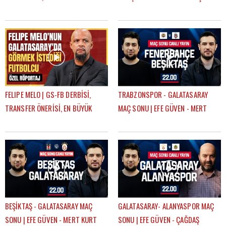
BURUK, UĞURCAN ÇAKIR MI?
SADECE 14 DAKİKA LİDER OLDU"
MUSLERA MI?
FELIPE MELO | GS-FB DERBİSİ,
TRABZONSPOR - GALATASARAY
TRANSFER ÖNERİSİ, EN BÜYÜK
MAÇ SONU | EFE GÜVEN - MERT
HAYALİ, BEĞENDİĞİ FENERBAHÇELİ
KURT
BEŞİKTAŞ - GALATASARAY MAÇ
GALATASARAY- ALANYASPOR MAÇ
SONU | EFE GÜVEN - MERT KURT
SONU | EFE GÜVEN - ÇAĞDAŞ