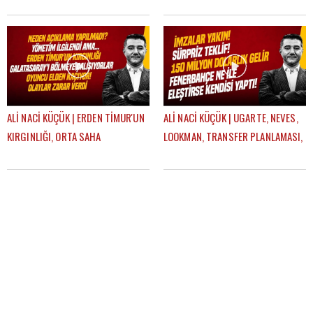
GUEYE, ONYEDIKA | GÜNDEM
TRANSFER HABERLERİ | GÜNDEM
GALATASARAY
GALATASARAY
ALİ NACİ KÜÇÜK | ERDEN TİMUR'UN
ALİ NACİ KÜÇÜK | UGARTE, NEVES,
KIRGINLIĞI, ORTA SAHA
LOOKMAN, TRANSFER PLANLAMASI,
TRANSFERI, ICARDI SÜRECİ |
AYRILIK LİSTESİ | GÜNDEM
GÜNDEM GALATASARAY
GALATASARAY