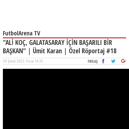
FutbolArena TV
"ALİ KOÇ, GALATASARAY İÇİN BAŞARILI BİR
BAŞKAN" | Ümit Karan | Özel Röportaj #18
20 Şubat 2022, Pazar 14:26
PAYLAŞ