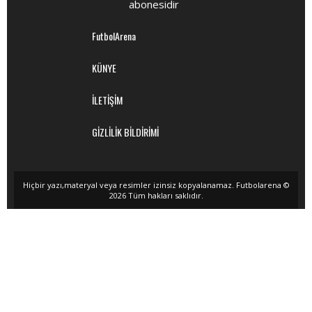
abonesidir
FutbolArena
KÜNYE
İLETİŞİM
GİZLİLİK BİLDİRİMİ
Hiçbir yazı,materyal veya resimler izinsiz kopyalanamaz. Futbolarena ©
2026 Tüm hakları saklıdır.