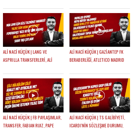
GÜVEN
OYUNCULUĞA BAŞLAMA HİKAYESİ |
FEYYAZ ŞERİFOĞLU
ALİ NACİ KÜÇÜK | LANG VE
ALİ NACİ KÜÇÜK | GAZİANTEP FK
ASPRILLA TRANSFERLERİ, ALİ
BERABERLİĞİ, ATLETICO MADRID
KOÇ'UN AÇIKLAMALARI, OULAI |
MAÇI, TRANSFER | GÜNDEM
GÜNDEM GALATASARAY
GALATASARAY
ALİ NACİ KÜÇÜK | FB PAYLAŞIMLAR,
ALİ NACİ KÜÇÜK | TS GALİBİYETİ,
TRANSFER, FABIAN RUIZ, PAPE
ICARDI'NİN SÖZLEŞME DURUMU,