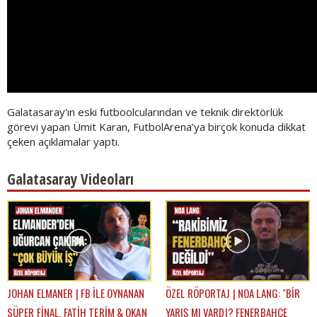
Galatasaray'ın eski futboolcularından ve teknik direktörlük
görevi yapan Ümit Karan, FutbolArena'ya birçok konuda dikkat
çeken açıklamalar yaptı.
Galatasaray Videoları
JOHAN ELMANER | FB İLE OYNANAN
ÖZEL RÖPORTAJ | NOA LANG: "BİR
SÜPER FİNAL, FATİH TERİM & OKAN
YARIŞ MI VARDI? FENERBAHÇE