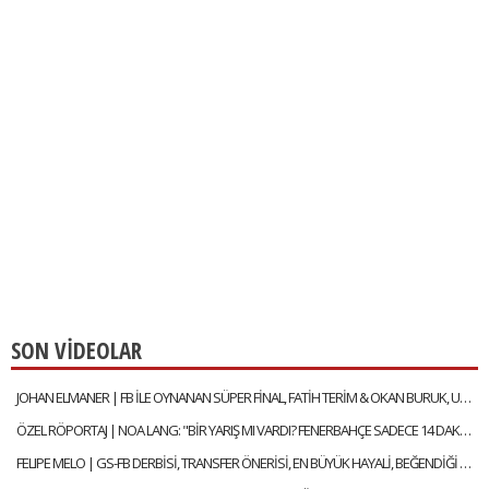
SON VİDEOLAR
JOHAN ELMANER | FB İLE OYNANAN SÜPER FİNAL, FATİH TERİM & OKAN BURUK, UĞURCAN ÇAKIR MI? MUSLERA MI?
ÖZEL RÖPORTAJ | NOA LANG: "BİR YARIŞ MI VARDI? FENERBAHÇE SADECE 14 DAKİKA LİDER OLDU"
FELIPE MELO | GS-FB DERBİSİ, TRANSFER ÖNERİSİ, EN BÜYÜK HAYALİ, BEĞENDİĞİ FENERBAHÇELİ