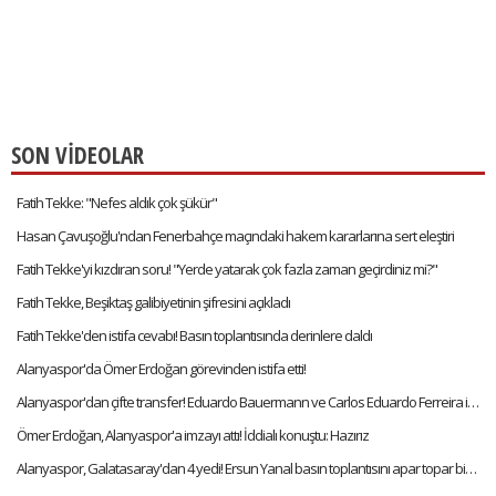
SON VİDEOLAR
Fatih Tekke: "Nefes aldık çok şükür"
Hasan Çavuşoğlu'ndan Fenerbahçe maçındaki hakem kararlarına sert eleştiri
Fatih Tekke'yi kızdıran soru! "Yerde yatarak çok fazla zaman geçirdiniz mi?"
Fatih Tekke, Beşiktaş galibiyetinin şifresini açıkladı
Fatih Tekke'den istifa cevabı! Basın toplantısında derinlere daldı
Alanyaspor'da Ömer Erdoğan görevinden istifa etti!
Alanyaspor'dan çifte transfer! Eduardo Bauermann ve Carlos Eduardo Ferreira imzayı attı
Ömer Erdoğan, Alanyaspor'a imzayı attı! İddialı konuştu: Hazırız
Alanyaspor, Galatasaray'dan 4 yedi! Ersun Yanal basın toplantısını apar topar bitirdi