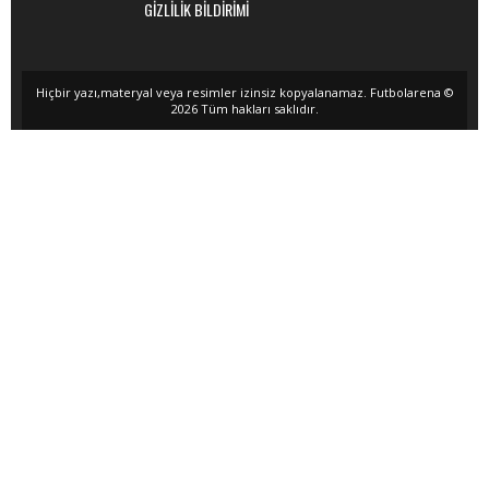
GİZLİLİK BİLDİRİMİ
Hiçbir yazı,materyal veya resimler izinsiz kopyalanamaz. Futbolarena ©
2026 Tüm hakları saklıdır.