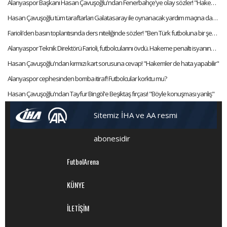
Alanyaspor Başkanı Hasan Çavuşoğlu'ndan Fenerbahçe'ye olay sözler! "Hakemler sürekli baskı altında"
Hasan Çavuşoğlu tüm taraftarları Galatasaray ile oynanacak yardım maçına davet etti
Farioli'den basın toplantısında ders niteliğinde sözler! "Ben Türk futboluna bir şey katmadım"
Alanyaspor Teknik Direktörü Farioli, futbolcularını övdü. Hakeme penaltı isyanında bulundu!
Hasan Çavuşoğlu'ndan kırmızı kart sorusuna cevap! "Hakemler de hata yapabilir"
Alanyaspor cephesinden bomba itiraf! Futbolcular korktu mu?
Hasan Çavuşoğlu'ndan Tayfur Bingöl'e Beşiktaş fırçası! "Böyle konuşması yanlış"
Sitemiz İHA ve AA resmi
abonesidir
FutbolArena
KÜNYE
İLETİŞİM