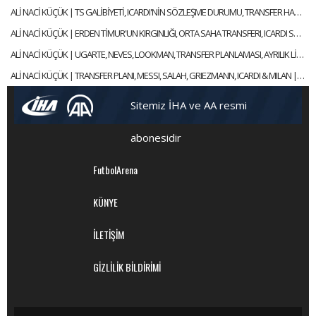
ALİ NACİ KÜÇÜK | TS GALİBİYETİ, ICARDI'NİN SÖZLEŞME DURUMU, TRANSFER HABERLERİ | GÜNDEM GALATASARAY
ALİ NACİ KÜÇÜK | ERDEN TİMUR'UN KIRGINLIĞI, ORTA SAHA TRANSFERI, ICARDI SÜRECİ | GÜNDEM GALATASARAY
ALİ NACİ KÜÇÜK | UGARTE, NEVES, LOOKMAN, TRANSFER PLANLAMASI, AYRILIK LİSTESİ | GÜNDEM GALATASARAY
ALİ NACİ KÜÇÜK | TRANSFER PLANI, MESSI, SALAH, GRIEZMANN, ICARDI & MILAN | GÜNDEM GALATASARAY
Sitemiz İHA ve AA resmi
abonesidir
FutbolArena
KÜNYE
İLETİŞİM
GİZLİLİK BİLDİRİMİ