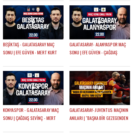
BEŞİKTAŞ - GALATASARAY MAÇ
GALATASARAY- ALANYASPOR MAÇ
SONU | EFE GÜVEN - MERT KURT
SONU | EFE GÜVEN - ÇAĞDAŞ
SEVİNÇ
KONYASPOR - GALATASARAY MAÇ
GALATASARAY-JUVENTUS MAÇININ
SONU | ÇAĞDAŞ SEVİNÇ - MERT
ANILARI | "BAŞKA BİR GEZEGENDEN
KURT
GELEN SNEIJDER'İN GOLÜYLE TURU