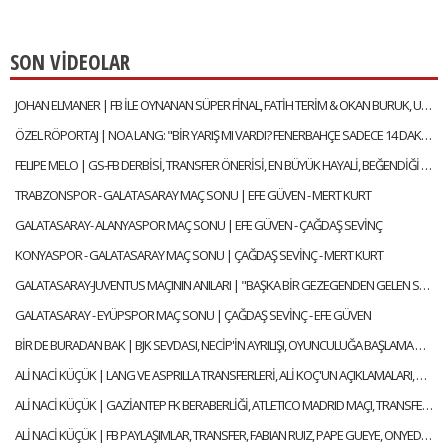
SON VİDEOLAR
JOHAN ELMANER | FB İLE OYNANAN SÜPER FİNAL, FATİH TERİM & OKAN BURUK, UĞURCAN ÇAKIR MI? MUSLERA MI?
ÖZEL RÖPORTAJ | NOA LANG: "BİR YARIŞ MI VARDI? FENERBAHÇE SADECE 14 DAKİKA LİDER OLDU"
FELIPE MELO | GS-FB DERBİSİ, TRANSFER ÖNERİSİ, EN BÜYÜK HAYALİ, BEĞENDİĞİ FENERBAHÇELİ
TRABZONSPOR - GALATASARAY MAÇ SONU | EFE GÜVEN - MERT KURT
GALATASARAY- ALANYASPOR MAÇ SONU | EFE GÜVEN - ÇAĞDAŞ SEVİNÇ
KONYASPOR - GALATASARAY MAÇ SONU | ÇAĞDAŞ SEVİNÇ - MERT KURT
GALATASARAY-JUVENTUS MAÇININ ANILARI | "BAŞKA BİR GEZEGENDEN GELEN SNEIJDER'İN GOLÜYLE TURU GEÇTİK"
GALATASARAY - EYÜPSPOR MAÇ SONU | ÇAĞDAŞ SEVİNÇ - EFE GÜVEN
BİR DE BURADAN BAK | BJK SEVDASI, NECİP'İN AYRILIŞI, OYUNCULUĞA BAŞLAMA HİKAYESİ | FEYYAZ ŞERİFOĞLU
ALİ NACİ KÜÇÜK | LANG VE ASPRILLA TRANSFERLERİ, ALİ KOÇ'UN AÇIKLAMALARI, OULAI | GÜNDEM GALATASARAY
ALİ NACİ KÜÇÜK | GAZİANTEP FK BERABERLİĞİ, ATLETICO MADRID MAÇI, TRANSFER | GÜNDEM GALATASARAY
ALİ NACİ KÜÇÜK | FB PAYLAŞIMLAR, TRANSFER, FABIAN RUIZ, PAPE GUEYE, ONYEDIKA | GÜNDEM GALATASARAY