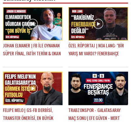
JOHAN ELMANER | FB İLE OYNANAN
ÖZEL RÖPORTAJ | NOA LANG: "BİR
SÜPER FİNAL, FATİH TERİM & OKAN
YARIŞ MI VARDI? FENERBAHÇE
BURUK, UĞURCAN ÇAKIR MI?
SADECE 14 DAKİKA LİDER OLDU"
MUSLERA MI?
FELIPE MELO | GS-FB DERBİSİ,
TRABZONSPOR - GALATASARAY
TRANSFER ÖNERİSİ, EN BÜYÜK
MAÇ SONU | EFE GÜVEN - MERT
HAYALİ, BEĞENDİĞİ FENERBAHÇELİ
KURT