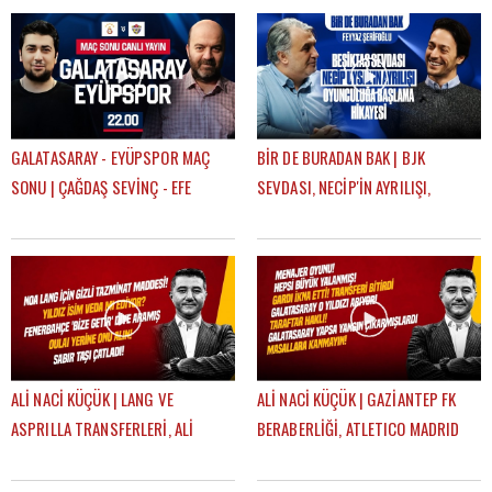
GEÇTİK"
GALATASARAY - EYÜPSPOR MAÇ
BİR DE BURADAN BAK | BJK
SONU | ÇAĞDAŞ SEVİNÇ - EFE
SEVDASI, NECİP'İN AYRILIŞI,
GÜVEN
OYUNCULUĞA BAŞLAMA HİKAYESİ |
FEYYAZ ŞERİFOĞLU
ALİ NACİ KÜÇÜK | LANG VE
ALİ NACİ KÜÇÜK | GAZİANTEP FK
ASPRILLA TRANSFERLERİ, ALİ
BERABERLİĞİ, ATLETICO MADRID
KOÇ'UN AÇIKLAMALARI, OULAI |
MAÇI, TRANSFER | GÜNDEM
GÜNDEM GALATASARAY
GALATASARAY