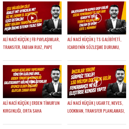
ALİ NACİ KÜÇÜK | FB PAYLAŞIMLAR,
ALİ NACİ KÜÇÜK | TS GALİBİYETİ,
TRANSFER, FABIAN RUIZ, PAPE
ICARDI'NİN SÖZLEŞME DURUMU,
GUEYE, ONYEDIKA | GÜNDEM
TRANSFER HABERLERİ | GÜNDEM
GALATASARAY
GALATASARAY
ALİ NACİ KÜÇÜK | ERDEN TİMUR'UN
ALİ NACİ KÜÇÜK | UGARTE, NEVES,
KIRGINLIĞI, ORTA SAHA
LOOKMAN, TRANSFER PLANLAMASI,
TRANSFERI, ICARDI SÜRECİ |
AYRILIK LİSTESİ | GÜNDEM
GÜNDEM GALATASARAY
GALATASARAY