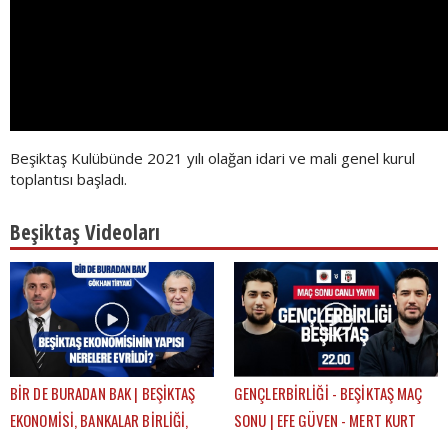
Beşiktaş Kulübünde 2021 yılı olağan idari ve mali genel kurul
toplantısı başladı.
Beşiktaş Videoları
BİR DE BURADAN BAK | BEŞİKTAŞ
GENÇLERBİRLİĞİ - BEŞİKTAŞ MAÇ
EKONOMİSİ, BANKALAR BİRLİĞİ,
SONU | EFE GÜVEN - MERT KURT
DEVRE ARASI TRANSFERLERİ |