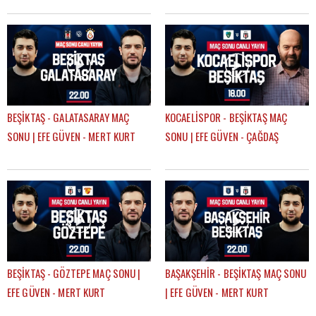
GÖKHAN TİRYAKİ
BEŞİKTAŞ - GALATASARAY MAÇ
KOCAELİSPOR - BEŞİKTAŞ MAÇ
SONU | EFE GÜVEN - MERT KURT
SONU | EFE GÜVEN - ÇAĞDAŞ
SEVİNÇ
BEŞİKTAŞ - GÖZTEPE MAÇ SONU |
BAŞAKŞEHİR - BEŞİKTAŞ MAÇ SONU
EFE GÜVEN - MERT KURT
| EFE GÜVEN - MERT KURT