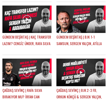
SEVİNÇ
ÇAĞDAŞ SEVİNÇ
GÜNDEM BEŞİKTAŞ | KAÇ TRANSFER
GÜNDEM BEŞİKTAŞ | BJK 1-1
LAZIM? CENGİZ ÜNDER, RAFA SILVA
SAMSUN, SERGEN YALÇIN, ATİLLA
GELİŞMESİ, ABOUBAKAR | ÇAĞDAŞ
KARAOĞLAN, İLK 11 TERCİHLERİ |
SEVİNÇ
ÇAĞDAŞ SEVİNÇ
ÇAĞDAŞ SEVİNÇ | RAFA SILVA
ÇAĞDAŞ SEVİNÇ | BJK 2-3 FB,
BIRAKIYOR MU? İRFAN CAN
ORKUN KÖKÇÜ & SERGEN YALÇIN,
KAHVECİ TRANSFERİ, ERSİN, NECİP
BJK YARIŞTAN KOPTU MU? |