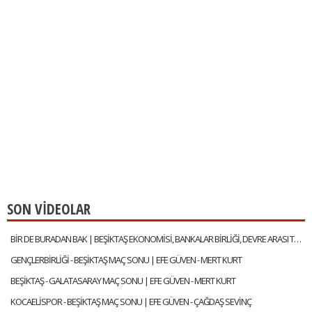
SON VİDEOLAR
BİR DE BURADAN BAK | BEŞİKTAŞ EKONOMİSİ, BANKALAR BİRLİĞİ, DEVRE ARASI TRANSFERLERİ | GÖKHAN TİRYAKİ
GENÇLERBİRLİĞİ - BEŞİKTAŞ MAÇ SONU | EFE GÜVEN - MERT KURT
BEŞİKTAŞ - GALATASARAY MAÇ SONU | EFE GÜVEN - MERT KURT
KOCAELİSPOR - BEŞİKTAŞ MAÇ SONU | EFE GÜVEN - ÇAĞDAŞ SEVİNÇ