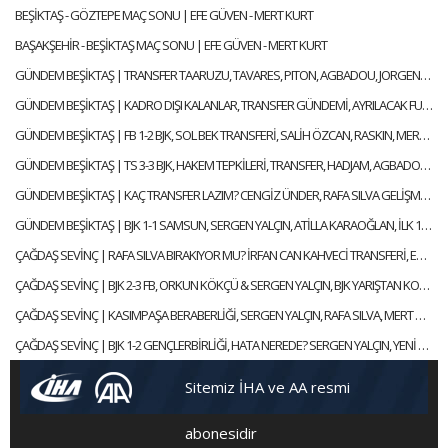
BEŞİKTAŞ - GÖZTEPE MAÇ SONU | EFE GÜVEN - MERT KURT
BAŞAKŞEHİR - BEŞİKTAŞ MAÇ SONU | EFE GÜVEN - MERT KURT
GÜNDEM BEŞİKTAŞ | TRANSFER TAARUZU, TAVARES, PITON, AGBADOU, JORGENSEN, STROEYKENS | ÇAĞDAŞ SEVİNÇ
GÜNDEM BEŞİKTAŞ | KADRO DIŞI KALANLAR, TRANSFER GÜNDEMİ, AYRILACAK FUTBOLCULAR | ÇAĞDAŞ SEVİNÇ
GÜNDEM BEŞİKTAŞ | FB 1-2 BJK, SOL BEK TRANSFERİ, SALİH ÖZCAN, RASKIN, MERT GÜNOK | ÇAĞDAŞ SEVİNÇ
GÜNDEM BEŞİKTAŞ | TS 3-3 BJK, HAKEM TEPKİLERİ, TRANSFER, HADJAM, AGBADOU, RASKIN | ÇAĞDAŞ SEVİNÇ
GÜNDEM BEŞİKTAŞ | KAÇ TRANSFER LAZIM? CENGİZ ÜNDER, RAFA SILVA GELİŞMESİ, ABOUBAKAR | ÇAĞDAŞ SEVİNÇ
GÜNDEM BEŞİKTAŞ | BJK 1-1 SAMSUN, SERGEN YALÇIN, ATİLLA KARAOĞLAN, İLK 11 TERCİHLERİ | ÇAĞDAŞ SEVİNÇ
ÇAĞDAŞ SEVİNÇ | RAFA SILVA BIRAKIYOR MU? İRFAN CAN KAHVECİ TRANSFERİ, ERSİN, NECİP | GÜNDEM BEŞİKTAŞ
ÇAĞDAŞ SEVİNÇ | BJK 2-3 FB, ORKUN KÖKÇÜ & SERGEN YALÇIN, BJK YARIŞTAN KOPTU MU? | GÜNDEM BEŞİKTAŞ
ÇAĞDAŞ SEVİNÇ | KASIMPAŞA BERABERLİĞİ, SERGEN YALÇIN, RAFA SILVA, MERT GÜNOK | GÜNDEM BEŞİKTAŞ
ÇAĞDAŞ SEVİNÇ | BJK 1-2 GENÇLERBİRLİĞİ, HATA NEREDE? SERGEN YALÇIN, YENİ KAPTANLAR | GÜNDEM BEŞİKTAŞ
Sitemiz İHA ve AA resmi
abonesidir