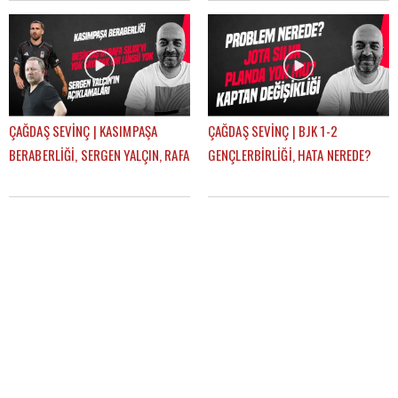
| GÜNDEM BEŞİKTAŞ
GÜNDEM BEŞİKTAŞ
ÇAĞDAŞ SEVİNÇ | KASIMPAŞA
ÇAĞDAŞ SEVİNÇ | BJK 1-2
BERABERLİĞİ, SERGEN YALÇIN, RAFA
GENÇLERBİRLİĞİ, HATA NEREDE?
SILVA, MERT GÜNOK | GÜNDEM
SERGEN YALÇIN, YENİ KAPTANLAR |
BEŞİKTAŞ
GÜNDEM BEŞİKTAŞ