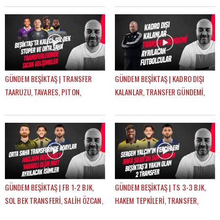
GÜNDEM BEŞİKTAŞ | TRANSFER
GÜNDEM BEŞİKTAŞ | KADRO DIŞI
TAARUZU, TAVARES, PITON,
KALANLAR, TRANSFER GÜNDEMİ,
AGBADOU, JORGENSEN,
AYRILACAK FUTBOLCULAR | ÇAĞDAŞ
STROEYKENS | ÇAĞDAŞ SEVİNÇ
SEVİNÇ
GÜNDEM BEŞİKTAŞ | FB 1-2 BJK,
GÜNDEM BEŞİKTAŞ | TS 3-3 BJK,
SOL BEK TRANSFERİ, SALİH ÖZCAN,
HAKEM TEPKİLERİ, TRANSFER,
RASKIN, MERT GÜNOK | ÇAĞDAŞ
HADJAM, AGBADOU, RASKIN |