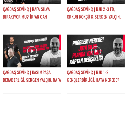
ÇAĞDAŞ SEVİNÇ | RAFA SILVA
ÇAĞDAŞ SEVİNÇ | BJK 2-3 FB,
BIRAKIYOR MU? İRFAN CAN
ORKUN KÖKÇÜ & SERGEN YALÇIN,
KAHVECİ TRANSFERİ, ERSİN, NECİP
BJK YARIŞTAN KOPTU MU? |
| GÜNDEM BEŞİKTAŞ
GÜNDEM BEŞİKTAŞ
ÇAĞDAŞ SEVİNÇ | KASIMPAŞA
ÇAĞDAŞ SEVİNÇ | BJK 1-2
BERABERLİĞİ, SERGEN YALÇIN, RAFA
GENÇLERBİRLİĞİ, HATA NEREDE?
SILVA, MERT GÜNOK | GÜNDEM
SERGEN YALÇIN, YENİ KAPTANLAR |
BEŞİKTAŞ
GÜNDEM BEŞİKTAŞ