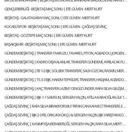
BİR DE BURADAN BAK | BEŞİKTAŞ EKONOMİSİ, BANKALAR BİRLİĞİ, DEVRE ARASI TRANSFERLERİ | GÖKHAN TİRYAKİ
GENÇLERBİRLİĞİ - BEŞİKTAŞ MAÇ SONU | EFE GÜVEN - MERT KURT
BEŞİKTAŞ - GALATASARAY MAÇ SONU | EFE GÜVEN - MERT KURT
KOCAELİSPOR - BEŞİKTAŞ MAÇ SONU | EFE GÜVEN - ÇAĞDAŞ SEVİNÇ
BEŞİKTAŞ - GÖZTEPE MAÇ SONU | EFE GÜVEN - MERT KURT
BAŞAKŞEHİR - BEŞİKTAŞ MAÇ SONU | EFE GÜVEN - MERT KURT
GÜNDEM BEŞİKTAŞ | TRANSFER TAARUZU, TAVARES, PITON, AGBADOU, JORGENSEN, STROEYKENS | ÇAĞDAŞ SEVİNÇ
GÜNDEM BEŞİKTAŞ | KADRO DIŞI KALANLAR, TRANSFER GÜNDEMİ, AYRILACAK FUTBOLCULAR | ÇAĞDAŞ SEVİNÇ
GÜNDEM BEŞİKTAŞ | FB 1-2 BJK, SOL BEK TRANSFERİ, SALİH ÖZCAN, RASKIN, MERT GÜNOK | ÇAĞDAŞ SEVİNÇ
GÜNDEM BEŞİKTAŞ | TS 3-3 BJK, HAKEM TEPKİLERİ, TRANSFER, HADJAM, AGBADOU, RASKIN | ÇAĞDAŞ SEVİNÇ
GÜNDEM BEŞİKTAŞ | KAÇ TRANSFER LAZIM? CENGİZ ÜNDER, RAFA SILVA GELİŞMESİ, ABOUBAKAR | ÇAĞDAŞ SEVİNÇ
GÜNDEM BEŞİKTAŞ | BJK 1-1 SAMSUN, SERGEN YALÇIN, ATİLLA KARAOĞLAN, İLK 11 TERCİHLERİ | ÇAĞDAŞ SEVİNÇ
ÇAĞDAŞ SEVİNÇ | RAFA SILVA BIRAKIYOR MU? İRFAN CAN KAHVECİ TRANSFERİ, ERSİN, NECİP | GÜNDEM BEŞİKTAŞ
ÇAĞDAŞ SEVİNÇ | BJK 2-3 FB, ORKUN KÖKÇÜ & SERGEN YALÇIN, BJK YARIŞTAN KOPTU MU? | GÜNDEM BEŞİKTAŞ
ÇAĞDAŞ SEVİNÇ | KASIMPAŞA BERABERLİĞİ, SERGEN YALÇIN, RAFA SILVA, MERT GÜNOK | GÜNDEM BEŞİKTAŞ