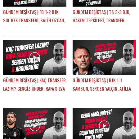
GÜNDEM BEŞİKTAŞ | FB 1-2 BJK,
GÜNDEM BEŞİKTAŞ | TS 3-3 BJK,
SOL BEK TRANSFERİ, SALİH ÖZCAN,
HAKEM TEPKİLERİ, TRANSFER,
RASKIN, MERT GÜNOK | ÇAĞDAŞ
HADJAM, AGBADOU, RASKIN |
SEVİNÇ
ÇAĞDAŞ SEVİNÇ
GÜNDEM BEŞİKTAŞ | KAÇ TRANSFER
GÜNDEM BEŞİKTAŞ | BJK 1-1
LAZIM? CENGİZ ÜNDER, RAFA SILVA
SAMSUN, SERGEN YALÇIN, ATİLLA
GELİŞMESİ, ABOUBAKAR | ÇAĞDAŞ
KARAOĞLAN, İLK 11 TERCİHLERİ |
SEVİNÇ
ÇAĞDAŞ SEVİNÇ