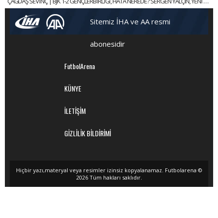
ÇAĞDAŞ SEVİNÇ | BJK 1-2 GENÇLERBİRLİĞİ, HATA NEREDE? SERGEN YALÇIN, YENİ KAPTANLAR | GÜNDEM BEŞİKTAŞ
Sitemiz İHA ve AA resmi
abonesidir
FutbolArena
KÜNYE
İLETİŞİM
GİZLİLİK BİLDİRİMİ
Hiçbir yazı,materyal veya resimler izinsiz kopyalanamaz. Futbolarena ©
2026 Tüm hakları saklıdır.