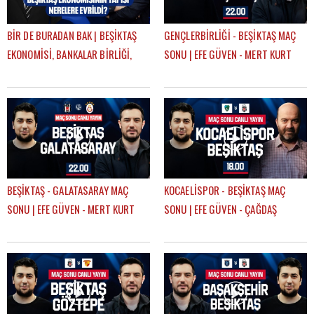
BİR DE BURADAN BAK | BEŞİKTAŞ
GENÇLERBİRLİĞİ - BEŞİKTAŞ MAÇ
EKONOMİSİ, BANKALAR BİRLİĞİ,
SONU | EFE GÜVEN - MERT KURT
DEVRE ARASI TRANSFERLERİ |
GÖKHAN TİRYAKİ
BEŞİKTAŞ - GALATASARAY MAÇ
KOCAELİSPOR - BEŞİKTAŞ MAÇ
SONU | EFE GÜVEN - MERT KURT
SONU | EFE GÜVEN - ÇAĞDAŞ
SEVİNÇ