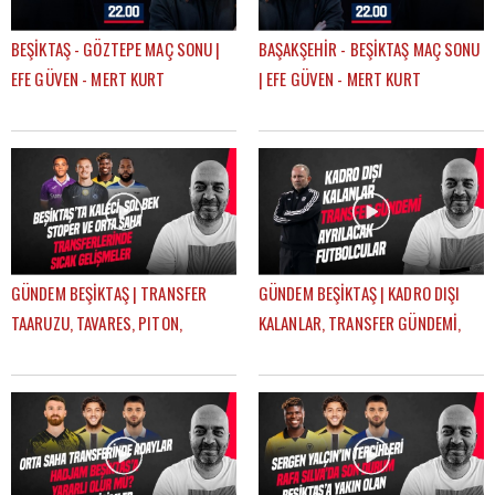
BEŞİKTAŞ - GÖZTEPE MAÇ SONU |
BAŞAKŞEHİR - BEŞİKTAŞ MAÇ SONU
EFE GÜVEN - MERT KURT
| EFE GÜVEN - MERT KURT
GÜNDEM BEŞİKTAŞ | TRANSFER
GÜNDEM BEŞİKTAŞ | KADRO DIŞI
TAARUZU, TAVARES, PITON,
KALANLAR, TRANSFER GÜNDEMİ,
AGBADOU, JORGENSEN,
AYRILACAK FUTBOLCULAR | ÇAĞDAŞ
STROEYKENS | ÇAĞDAŞ SEVİNÇ
SEVİNÇ