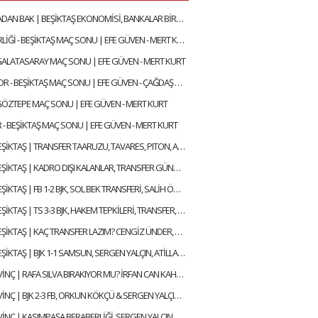
BİR DE BURADAN BAK | BEŞİKTAŞ EKONOMİSİ, BANKALAR BİRLİĞİ, DEVRE ARASI TRANSFERLERİ | GÖKHAN TİRYAKİ
GENÇLERBİRLİĞİ - BEŞİKTAŞ MAÇ SONU | EFE GÜVEN - MERT KURT
 GALATASARAY MAÇ SONU | EFE GÜVEN - MERT KURT
KOCAELİSPOR - BEŞİKTAŞ MAÇ SONU | EFE GÜVEN - ÇAĞDAŞ SEVİNÇ
 GÖZTEPE MAÇ SONU | EFE GÜVEN - MERT KURT
 - BEŞİKTAŞ MAÇ SONU | EFE GÜVEN - MERT KURT
GÜNDEM BEŞİKTAŞ | TRANSFER TAARUZU, TAVARES, PITON, AGBADOU, JORGENSEN, STROEYKENS | ÇAĞDAŞ SEVİNÇ
GÜNDEM BEŞİKTAŞ | KADRO DIŞI KALANLAR, TRANSFER GÜNDEMİ, AYRILACAK FUTBOLCULAR | ÇAĞDAŞ SEVİNÇ
GÜNDEM BEŞİKTAŞ | FB 1-2 BJK, SOL BEK TRANSFERİ, SALİH ÖZCAN, RASKIN, MERT GÜNOK | ÇAĞDAŞ SEVİNÇ
GÜNDEM BEŞİKTAŞ | TS 3-3 BJK, HAKEM TEPKİLERİ, TRANSFER, HADJAM, AGBADOU, RASKIN | ÇAĞDAŞ SEVİNÇ
GÜNDEM BEŞİKTAŞ | KAÇ TRANSFER LAZIM? CENGİZ ÜNDER, RAFA SILVA GELİŞMESİ, ABOUBAKAR | ÇAĞDAŞ SEVİNÇ
GÜNDEM BEŞİKTAŞ | BJK 1-1 SAMSUN, SERGEN YALÇIN, ATİLLA KARAOĞLAN, İLK 11 TERCİHLERİ | ÇAĞDAŞ SEVİNÇ
ÇAĞDAŞ SEVİNÇ | RAFA SILVA BIRAKIYOR MU? İRFAN CAN KAHVECİ TRANSFERİ, ERSİN, NECİP | GÜNDEM BEŞİKTAŞ
ÇAĞDAŞ SEVİNÇ | BJK 2-3 FB, ORKUN KÖKÇÜ & SERGEN YALÇIN, BJK YARIŞTAN KOPTU MU? | GÜNDEM BEŞİKTAŞ
ÇAĞDAŞ SEVİNÇ | KASIMPAŞA BERABERLİĞİ, SERGEN YALÇIN, RAFA SILVA, MERT GÜNOK | GÜNDEM BEŞİKTAŞ