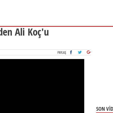
en Ali Koç'u
PAYLAŞ
SON Vİ