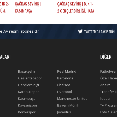
BJK 2-
ÇAĞDAŞ SEVİNÇ |
ÇAĞDAŞ SEVİNÇ | BJK 1-
ÇÜ &
KASIMPAŞA
2 GENÇLERBİRLİĞİ, HATA
JK
BERABERLİĞİ, SERGEN
NEREDE? SERGEN
MU? |
YALÇIN, RAFA SILVA,
YALÇIN, YENİ KAPTANLAR
ve AA resmi abonesidir
Ş
MERT GÜNOK | GÜNDEM
| GÜNDEM BEŞİKTAŞ
TWITTER’DA TAKİP EDİN
BEŞİKTAŞ
ALARI
DİĞER
Başakşehir
Real Madrid
FutbolAre
Gaziantepspor
Barcelona
Özel Habe
Gençlerbirliği
Chelsea
Analiz
Karabükspor
Liverpool
Transfer H
Kasımpaşa
Manchester United
İddaa
Kayserispor
Bayern Münih
Tv Progra
Konyaspor
Juventus
Foto Galer