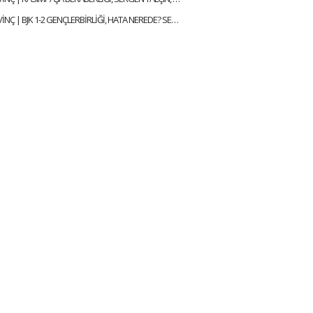
ÇAĞDAŞ SEVİNÇ | BJK 1-2 GENÇLERBİRLİĞİ, HATA NEREDE? SERGEN YALÇIN, YENİ KAPTANLAR | GÜNDEM BEŞİKTAŞ