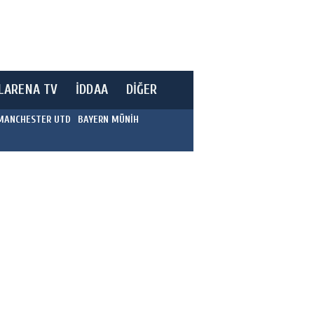
LARENA TV
İDDAA
DİĞER
MANCHESTER UTD
BAYERN MÜNİH