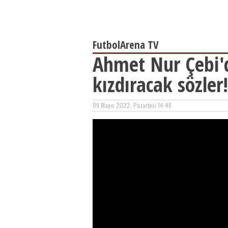
FutbolArena TV
Ahmet Nur Çebi'd
kızdıracak sözler!
09 Mayıs 2022, Pazartesi 14:48