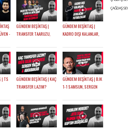
İKTAŞ
GÜNDEM BEŞİKTAŞ |
GÜNDEM BEŞİKTAŞ |
ÜVEN -
TRANSFER TAARUZU,
KADRO DIŞI KALANLAR,
TAVARES, PITON,
TRANSFER GÜNDEMİ,
AGBADOU, JORGENSEN,
AYRILACAK
STROEYKENS | ÇAĞDAŞ
FUTBOLCULAR | ÇAĞDAŞ
SEVİNÇ
SEVİNÇ
 | TS
GÜNDEM BEŞİKTAŞ | KAÇ
GÜNDEM BEŞİKTAŞ | BJK
TRANSFER LAZIM?
1-1 SAMSUN, SERGEN
FER,
CENGİZ ÜNDER, RAFA
YALÇIN, ATİLLA
U,
SILVA GELİŞMESİ,
KARAOĞLAN, İLK 11
ABOUBAKAR | ÇAĞDAŞ
TERCİHLERİ | ÇAĞDAŞ
SEVİNÇ
SEVİNÇ