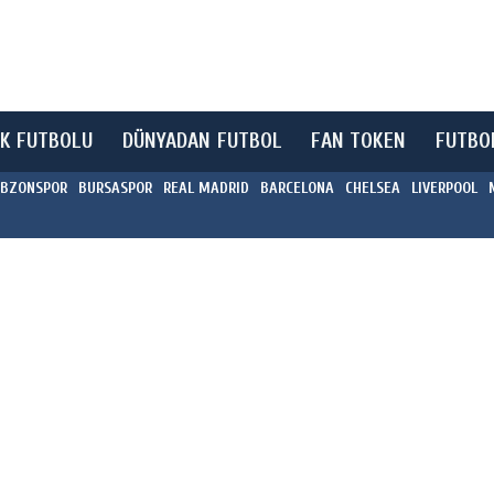
K FUTBOLU
DÜNYADAN FUTBOL
FAN TOKEN
FUTBO
BZONSPOR
BURSASPOR
REAL MADRID
BARCELONA
CHELSEA
LIVERPOOL