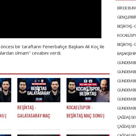
BEŞİKTAŞ -
BEŞİKTAŞ -
ncesi bir taraftarın Fenerbahçe Başkanı Ali Koç ile
panlardan olmam'' cevabını verdi.
BAŞAKŞEHİR
BEŞİKTAŞ -
KOCAELİSPOR -
NU |
GALATASARAY MAÇ
BEŞİKTAŞ MAÇ SONU |
T KURT
SONU | EFE GÜVEN -
EFE GÜVEN - ÇAĞDAŞ
MERT KURT
SEVİNÇ