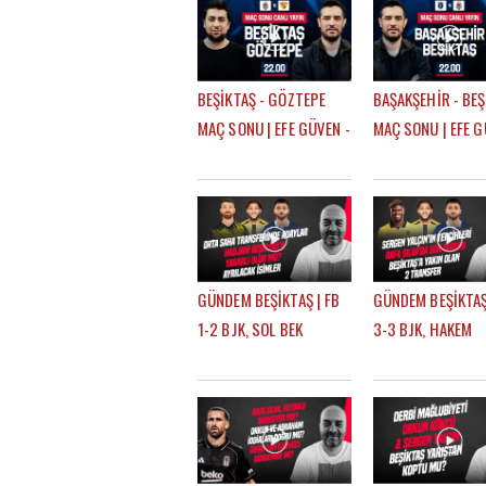
TRANSFERLERİ |
GÖKHAN TİRYAKİ
BEŞİKTAŞ - GÖZTEPE
BAŞAKŞEHİR - BEŞ
MAÇ SONU | EFE GÜVEN -
MAÇ SONU | EFE G
MERT KURT
MERT KURT
GÜNDEM BEŞİKTAŞ | FB
GÜNDEM BEŞİKTAŞ
1-2 BJK, SOL BEK
3-3 BJK, HAKEM
TRANSFERİ, SALİH
TEPKİLERİ, TRANS
ÖZCAN, RASKIN, MERT
HADJAM, AGBADO
GÜNOK | ÇAĞDAŞ
RASKIN | ÇAĞDAŞ
SEVİNÇ
SEVİNÇ