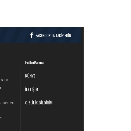
FACEBOOK’TA TAKİP EDİN
FutbolArena
KÜNYE
na TV
r
İLETİŞİM
GİZLİLİK BİLDİRİMİ
aberleri
mı
i