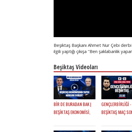
Beşiktaş Başkanı Ahmet Nur Çebi derbi ö
ilgili yaptığı çıkışa ''Ben şaklabanlık ya
Beşiktaş Videoları
BİR DE BURADAN BAK |
GENÇLERBİRLİĞİ -
BEŞİKTAŞ EKONOMİSİ,
BEŞİKTAŞ MAÇ SO
BANKALAR BİRLİĞİ,
EFE GÜVEN - MER
DEVRE ARASI