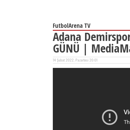
FutbolArena TV
Adana Demirspor
GÜNÜ | MediaMar
14 Şubat 2022, Pazartesi 20:01