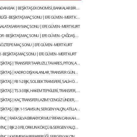
BİR DE BURADAN BAK | BEŞİKTAŞ EKONOMİSİ, BANKALAR BİRLİĞİ, DEVRE ARASI TRANSFERLERİ | GÖKHAN TİRYAKİ
GENÇLERBİRLİĞİ - BEŞİKTAŞ MAÇ SONU | EFE GÜVEN - MERT KURT
 GALATASARAY MAÇ SONU | EFE GÜVEN - MERT KURT
KOCAELİSPOR - BEŞİKTAŞ MAÇ SONU | EFE GÜVEN - ÇAĞDAŞ SEVİNÇ
 GÖZTEPE MAÇ SONU | EFE GÜVEN - MERT KURT
 - BEŞİKTAŞ MAÇ SONU | EFE GÜVEN - MERT KURT
GÜNDEM BEŞİKTAŞ | TRANSFER TAARUZU, TAVARES, PITON, AGBADOU, JORGENSEN, STROEYKENS | ÇAĞDAŞ SEVİNÇ
GÜNDEM BEŞİKTAŞ | KADRO DIŞI KALANLAR, TRANSFER GÜNDEMİ, AYRILACAK FUTBOLCULAR | ÇAĞDAŞ SEVİNÇ
GÜNDEM BEŞİKTAŞ | FB 1-2 BJK, SOL BEK TRANSFERİ, SALİH ÖZCAN, RASKIN, MERT GÜNOK | ÇAĞDAŞ SEVİNÇ
GÜNDEM BEŞİKTAŞ | TS 3-3 BJK, HAKEM TEPKİLERİ, TRANSFER, HADJAM, AGBADOU, RASKIN | ÇAĞDAŞ SEVİNÇ
GÜNDEM BEŞİKTAŞ | KAÇ TRANSFER LAZIM? CENGİZ ÜNDER, RAFA SILVA GELİŞMESİ, ABOUBAKAR | ÇAĞDAŞ SEVİNÇ
GÜNDEM BEŞİKTAŞ | BJK 1-1 SAMSUN, SERGEN YALÇIN, ATİLLA KARAOĞLAN, İLK 11 TERCİHLERİ | ÇAĞDAŞ SEVİNÇ
ÇAĞDAŞ SEVİNÇ | RAFA SILVA BIRAKIYOR MU? İRFAN CAN KAHVECİ TRANSFERİ, ERSİN, NECİP | GÜNDEM BEŞİKTAŞ
ÇAĞDAŞ SEVİNÇ | BJK 2-3 FB, ORKUN KÖKÇÜ & SERGEN YALÇIN, BJK YARIŞTAN KOPTU MU? | GÜNDEM BEŞİKTAŞ
ÇAĞDAŞ SEVİNÇ | KASIMPAŞA BERABERLİĞİ, SERGEN YALÇIN, RAFA SILVA, MERT GÜNOK | GÜNDEM BEŞİKTAŞ