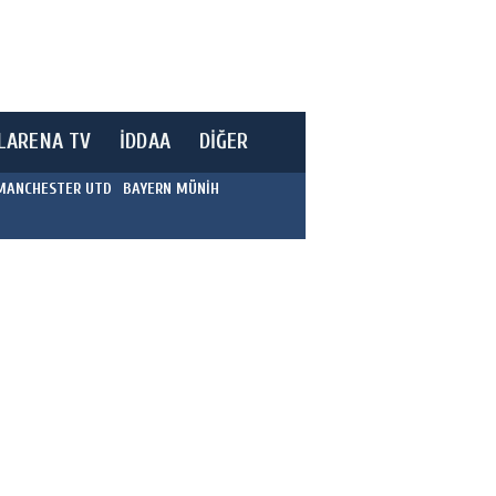
LARENA TV
İDDAA
DİĞER
MANCHESTER UTD
BAYERN MÜNİH