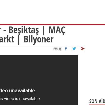
 - Beşiktaş | MAÇ
kt | Bilyoner
PAYLAŞ
SON Vİ