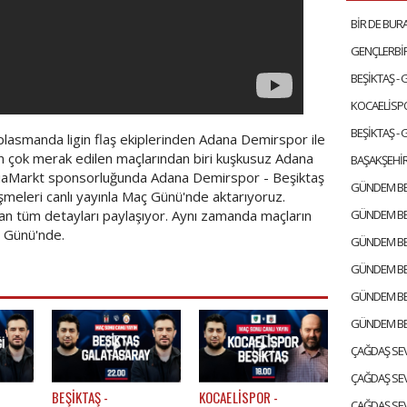
BEŞİKTAŞ -
BEŞİKTAŞ -
plasmanda ligin flaş ekiplerinden Adana Demirspor ile
en çok merak edilen maçlarından biri kuşkusuz Adana
BAŞAKŞEHİR
diaMarkt sponsorluğunda Adana Demirspor - Beşiktaş
işmeleri canlı yayınla Maç Günü'nde aktarıyoruz.
n tüm detayları paylaşıyor. Aynı zamanda maçların
ç Günü'nde.
BEŞİKTAŞ -
KOCAELİSPOR -