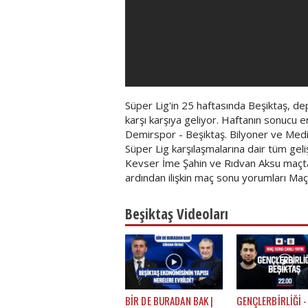
Süper Lig'in 25 haftasında Beşiktaş, de
karşı karşıya geliyor. Haftanın sonucu 
Demirspor - Beşiktaş. Bilyoner ve Me
Süper Lig karşılaşmalarına dair tüm gel
Kevser İme Şahin ve Rıdvan Aksu maçta
ardından ilişkin maç sonu yorumları Ma
Beşiktaş Videoları
BİR DE BURADAN BAK |
GENÇLERBİRLİĞİ -