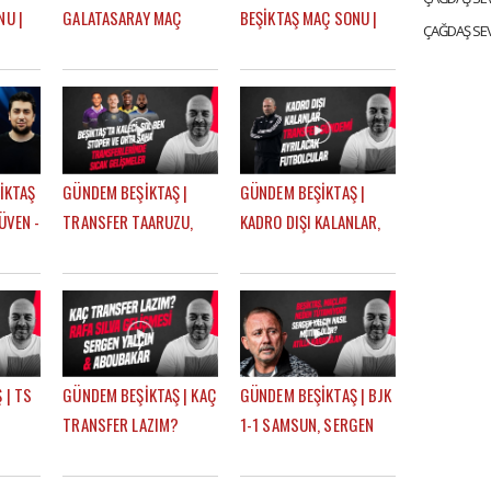
NU |
GALATASARAY MAÇ
BEŞİKTAŞ MAÇ SONU |
T KURT
SONU | EFE GÜVEN -
EFE GÜVEN - ÇAĞDAŞ
MERT KURT
SEVİNÇ
İKTAŞ
GÜNDEM BEŞİKTAŞ |
GÜNDEM BEŞİKTAŞ |
ÜVEN -
TRANSFER TAARUZU,
KADRO DIŞI KALANLAR,
TAVARES, PITON,
TRANSFER GÜNDEMİ,
AGBADOU, JORGENSEN,
AYRILACAK
STROEYKENS | ÇAĞDAŞ
FUTBOLCULAR | ÇAĞDAŞ
SEVİNÇ
SEVİNÇ
 | TS
GÜNDEM BEŞİKTAŞ | KAÇ
GÜNDEM BEŞİKTAŞ | BJK
TRANSFER LAZIM?
1-1 SAMSUN, SERGEN
FER,
CENGİZ ÜNDER, RAFA
YALÇIN, ATİLLA
U,
SILVA GELİŞMESİ,
KARAOĞLAN, İLK 11