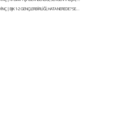
ÇAĞDAŞ SEVİNÇ | BJK 1-2 GENÇLERBİRLİĞİ, HATA NEREDE? SERGEN YALÇIN, YENİ KAPTANLAR | GÜNDEM BEŞİKTAŞ