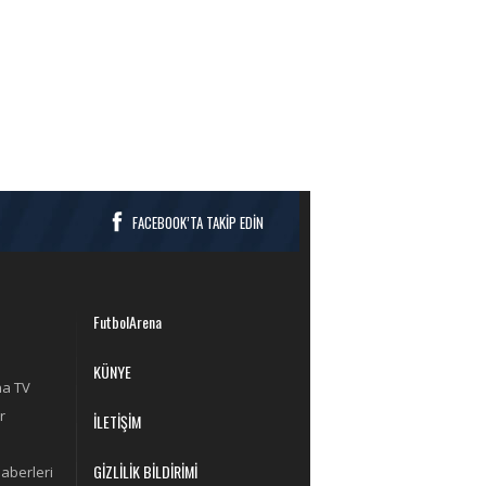
FACEBOOK’TA TAKİP EDİN
FutbolArena
KÜNYE
na TV
r
İLETİŞİM
GİZLİLİK BİLDİRİMİ
aberleri