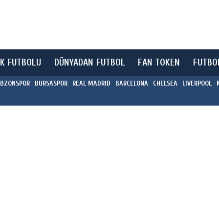
K FUTBOLU
DÜNYADAN FUTBOL
FAN TOKEN
FUTBO
BZONSPOR
BURSASPOR
REAL MADRID
BARCELONA
CHELSEA
LIVERPOOL