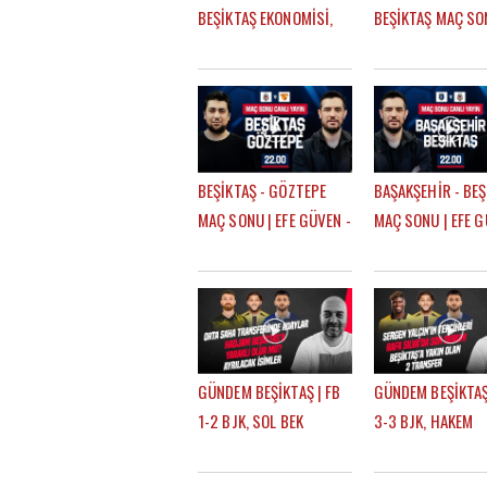
BEŞİKTAŞ EKONOMİSİ,
BEŞİKTAŞ MAÇ SO
BANKALAR BİRLİĞİ,
EFE GÜVEN - MER
DEVRE ARASI
TRANSFERLERİ |
GÖKHAN TİRYAKİ
BEŞİKTAŞ - GÖZTEPE
BAŞAKŞEHİR - BEŞ
MAÇ SONU | EFE GÜVEN -
MAÇ SONU | EFE G
MERT KURT
MERT KURT
GÜNDEM BEŞİKTAŞ | FB
GÜNDEM BEŞİKTAŞ
1-2 BJK, SOL BEK
3-3 BJK, HAKEM
TRANSFERİ, SALİH
TEPKİLERİ, TRANS
ÖZCAN, RASKIN, MERT
HADJAM, AGBADO