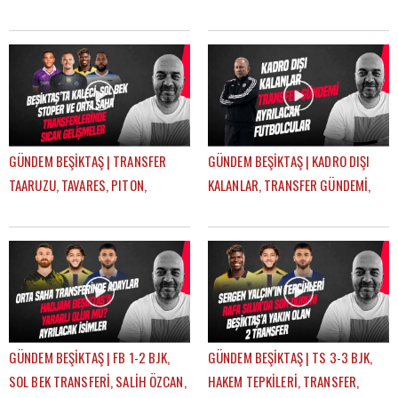
GÜNDEM BEŞİKTAŞ | TRANSFER
GÜNDEM BEŞİKTAŞ | KADRO DIŞI
TAARUZU, TAVARES, PITON,
KALANLAR, TRANSFER GÜNDEMİ,
AGBADOU, JORGENSEN,
AYRILACAK FUTBOLCULAR | ÇAĞDAŞ
STROEYKENS | ÇAĞDAŞ SEVİNÇ
SEVİNÇ
GÜNDEM BEŞİKTAŞ | FB 1-2 BJK,
GÜNDEM BEŞİKTAŞ | TS 3-3 BJK,
SOL BEK TRANSFERİ, SALİH ÖZCAN,
HAKEM TEPKİLERİ, TRANSFER,