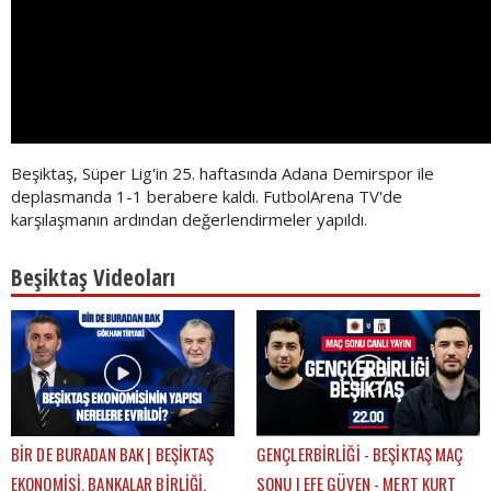
Beşiktaş, Süper Lig'in 25. haftasında Adana Demirspor ile
deplasmanda 1-1 berabere kaldı. FutbolArena TV'de
karşılaşmanın ardından değerlendirmeler yapıldı.
Beşiktaş Videoları
BİR DE BURADAN BAK | BEŞİKTAŞ
GENÇLERBİRLİĞİ - BEŞİKTAŞ MAÇ
EKONOMİSİ, BANKALAR BİRLİĞİ,
SONU | EFE GÜVEN - MERT KURT