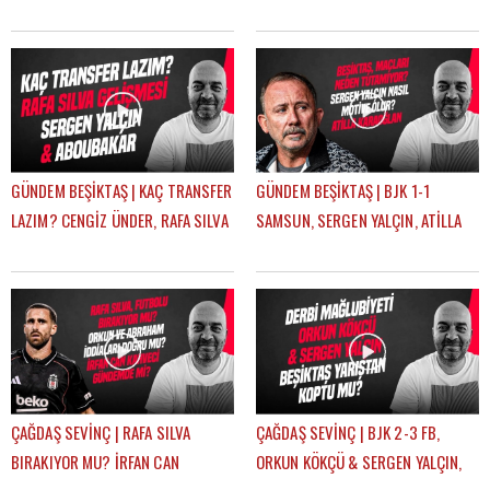
RASKIN, MERT GÜNOK | ÇAĞDAŞ
HADJAM, AGBADOU, RASKIN |
SEVİNÇ
ÇAĞDAŞ SEVİNÇ
GÜNDEM BEŞİKTAŞ | KAÇ TRANSFER
GÜNDEM BEŞİKTAŞ | BJK 1-1
LAZIM? CENGİZ ÜNDER, RAFA SILVA
SAMSUN, SERGEN YALÇIN, ATİLLA
GELİŞMESİ, ABOUBAKAR | ÇAĞDAŞ
KARAOĞLAN, İLK 11 TERCİHLERİ |
SEVİNÇ
ÇAĞDAŞ SEVİNÇ
ÇAĞDAŞ SEVİNÇ | RAFA SILVA
ÇAĞDAŞ SEVİNÇ | BJK 2-3 FB,
BIRAKIYOR MU? İRFAN CAN
ORKUN KÖKÇÜ & SERGEN YALÇIN,