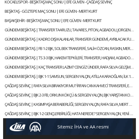
KOCAELİSPOR - BEŞİKTAŞ MAÇ SONU | EFE GÜVEN - ÇAĞDAŞ SEVİNÇ
BEŞİKTAŞ - GÖZTEPE MAÇ SONU | EFE GÜVEN - MERT KURT
BAŞAKŞEHİR - BEŞİKTAŞ MAÇ SONU | EFE GÜVEN - MERT KURT
GÜNDEM BEŞİKTAŞ | TRANSFER TAARUZU, TAVARES, PITON, AGBADOU, JORGENSEN, STROEYKENS | ÇAĞDAŞ SEVİNÇ
GÜNDEM BEŞİKTAŞ | KADRO DIŞI KALANLAR, TRANSFER GÜNDEMİ, AYRILACAK FUTBOLCULAR | ÇAĞDAŞ SEVİNÇ
GÜNDEM BEŞİKTAŞ | FB 1-2 BJK, SOL BEK TRANSFERİ, SALİH ÖZCAN, RASKIN, MERT GÜNOK | ÇAĞDAŞ SEVİNÇ
GÜNDEM BEŞİKTAŞ | TS 3-3 BJK, HAKEM TEPKİLERİ, TRANSFER, HADJAM, AGBADOU, RASKIN | ÇAĞDAŞ SEVİNÇ
GÜNDEM BEŞİKTAŞ | KAÇ TRANSFER LAZIM? CENGİZ ÜNDER, RAFA SILVA GELİŞMESİ, ABOUBAKAR | ÇAĞDAŞ SEVİNÇ
GÜNDEM BEŞİKTAŞ | BJK 1-1 SAMSUN, SERGEN YALÇIN, ATİLLA KARAOĞLAN, İLK 11 TERCİHLERİ | ÇAĞDAŞ SEVİNÇ
ÇAĞDAŞ SEVİNÇ | RAFA SILVA BIRAKIYOR MU? İRFAN CAN KAHVECİ TRANSFERİ, ERSİN, NECİP | GÜNDEM BEŞİKTAŞ
ÇAĞDAŞ SEVİNÇ | BJK 2-3 FB, ORKUN KÖKÇÜ & SERGEN YALÇIN, BJK YARIŞTAN KOPTU MU? | GÜNDEM BEŞİKTAŞ
ÇAĞDAŞ SEVİNÇ | KASIMPAŞA BERABERLİĞİ, SERGEN YALÇIN, RAFA SILVA, MERT GÜNOK | GÜNDEM BEŞİKTAŞ
ÇAĞDAŞ SEVİNÇ | BJK 1-2 GENÇLERBİRLİĞİ, HATA NEREDE? SERGEN YALÇIN, YENİ KAPTANLAR | GÜNDEM BEŞİKTAŞ
Sitemiz İHA ve AA resmi