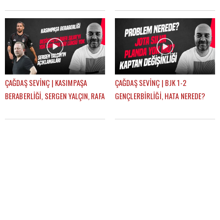
KAHVECİ TRANSFERİ, ERSİN, NECİP
BJK YARIŞTAN KOPTU MU? |
| GÜNDEM BEŞİKTAŞ
GÜNDEM BEŞİKTAŞ
ÇAĞDAŞ SEVİNÇ | KASIMPAŞA
ÇAĞDAŞ SEVİNÇ | BJK 1-2
BERABERLİĞİ, SERGEN YALÇIN, RAFA
GENÇLERBİRLİĞİ, HATA NEREDE?
SILVA, MERT GÜNOK | GÜNDEM
SERGEN YALÇIN, YENİ KAPTANLAR |
BEŞİKTAŞ
GÜNDEM BEŞİKTAŞ