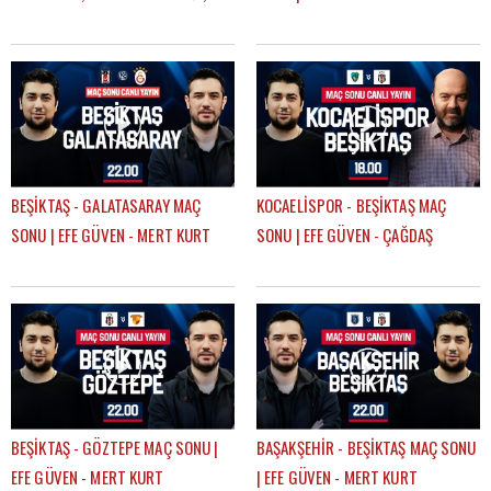
DEVRE ARASI TRANSFERLERİ |
GÖKHAN TİRYAKİ
BEŞİKTAŞ - GALATASARAY MAÇ
KOCAELİSPOR - BEŞİKTAŞ MAÇ
SONU | EFE GÜVEN - MERT KURT
SONU | EFE GÜVEN - ÇAĞDAŞ
SEVİNÇ
BEŞİKTAŞ - GÖZTEPE MAÇ SONU |
BAŞAKŞEHİR - BEŞİKTAŞ MAÇ SONU
EFE GÜVEN - MERT KURT
| EFE GÜVEN - MERT KURT