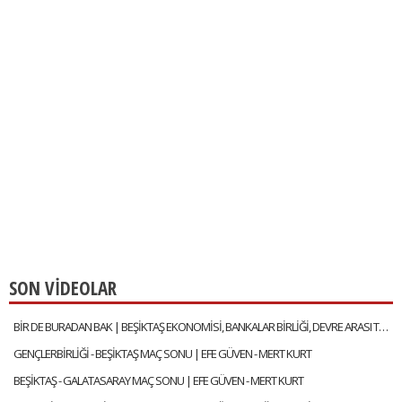
SON VİDEOLAR
BİR DE BURADAN BAK | BEŞİKTAŞ EKONOMİSİ, BANKALAR BİRLİĞİ, DEVRE ARASI TRANSFERLERİ | GÖKHAN TİRYAKİ
GENÇLERBİRLİĞİ - BEŞİKTAŞ MAÇ SONU | EFE GÜVEN - MERT KURT
BEŞİKTAŞ - GALATASARAY MAÇ SONU | EFE GÜVEN - MERT KURT