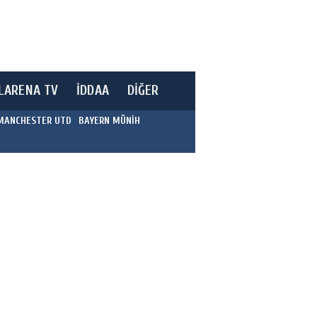
LARENA TV
İDDAA
DİĞER
MANCHESTER UTD
BAYERN MÜNİH