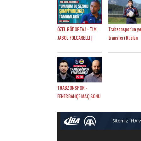
ÖZEL RÖPORTAJ - TIM
Trabzonspor'un ye
JABOL FOLCARELLI |
transferi Ruslan
TRABZONSPOR'UN BU
Malinovskyi: "Fati
SEZONKİ HEDEFLERİ,
Tekke ile birlikte
FATİH TEKKE, SAÇ TARZI
çalışmaktan mutl
TRABZONSPOR -
FENERBAHÇE MAÇ SONU
| ÇAĞDAŞ SEVİNÇ -
MERT KURT
Sitemiz İHA 