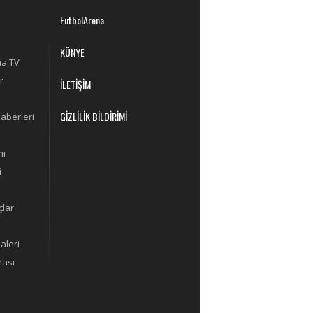
FutbolArena
KÜNYE
na TV
r
İLETİŞİM
GİZLİLİK BİLDİRİMİ
aberleri
mı
i
lar
aleri
ması