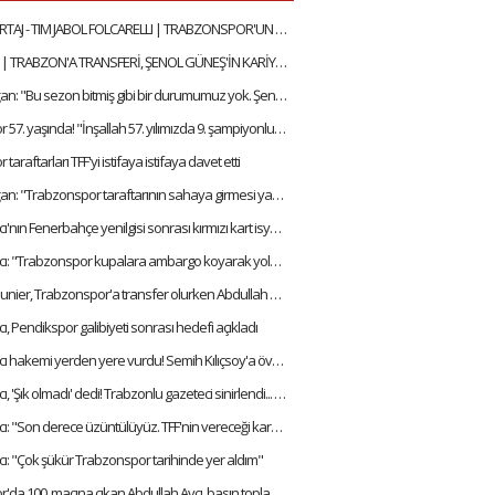
ÖZEL RÖPORTAJ - TIM JABOL FOLCARELLI | TRABZONSPOR'UN BU SEZONKİ HEDEFLERİ, FATİH TEKKE, SAÇ TARZI
ALANZINHO | TRABZON'A TRANSFERİ, ŞENOL GÜNEŞ'İN KARİYERİNDEKİ ETKİSİ, FATİH TEKKE'Yİ NASIL TANIMLAR?
Ertuğrul Doğan: "Bu sezon bitmiş gibi bir durumumuz yok. Şenol Hocamıza inanıyorum"
Trabzonspor 57. yaşında! "İnşallah 57. yılımızda 9. şampiyonluğumuzu alacağız"
araftarları TFF'yi istifaya istifaya davet etti
Ertuğrul Doğan: "Trabzonspor taraftarının sahaya girmesi yanlış. Cezayı hak ettik"
Abdullah Avcı'nın Fenerbahçe yenilgisi sonrası kırmızı kart isyanı! "VAR diye bir şey var artık"
Abdullah Avcı: "Trabzonspor kupalara ambargo koyarak yoluna devam etmiştir"
Thomas Meunier, Trabzonspor'a transfer olurken Abdullah Avcı ile yaptığı görüşmeyi anlattı:
ı, Pendikspor galibiyeti sonrası hedefi açıkladı
Abdullah Avcı hakemi yerden yere vurdu! Semih Kılıçsoy'a övgüler yağdırdı
Abdullah Avcı, 'Şık olmadı' dedi! Trabzonlu gazeteci sinirlendi... "Adamlar plakayı taktı hocam"
Abdullah Avcı: "Son derece üzüntülüyüz. TFF'nin vereceği kararı bekliyoruz"
ı: "Çok şükür Trabzonspor tarihinde yer aldım"
Trabzonspor'da 100. maçına çıkan Abdullah Avcı, basın toplantısında duygulandı!