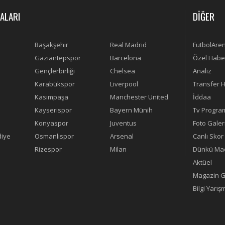
ALARI
DİĞER
Başakşehir
Real Madrid
FutbolAre
Gaziantepspor
Barcelona
Özel Habe
Gençlerbirliği
Chelsea
Analiz
Karabükspor
Liverpool
Transfer H
Kasımpaşa
Manchester United
İddaa
Kayserispor
Bayern Münih
Tv Progra
Konyaspor
Juventus
Foto Galer
diye
Osmanlıspor
Arsenal
Canlı Skor
Rizespor
Milan
Dünkü Maç
Aktüel
Magazin G
Bilgi Yarış