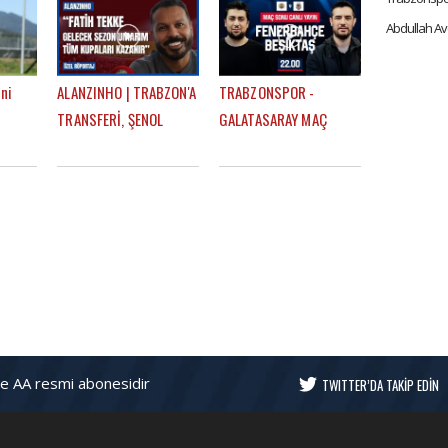
ni
ALANZINHO | TRABZON'A
TRABZONSPOR -
TRANSFERİ, ŞENOL
GALATASARAY MAÇ
h
GÜNEŞ'İN KARİYERİNDEKİ
SONU | EFE GÜVEN -
ETKİSİ, FATİH TEKKE'Yİ
MERT KURT
uyum"
NASIL TANIMLAR?
ve AA resmi abonesidir
TWITTER’DA TAKİP EDİN