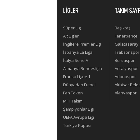
LİGLER
TAKIM SAYF
Süper Lig
Beşiktaş
Alt Ligler
Fenerbahçe
İngiltere Premier Lig
Galatasaray
İspanya La Liga
Trabzonspor
İtalya Serie A
Bursaspor
Almanya Bundesliga
Antalyaspor
Fransa Ligue 1
Adanaspor
Dünyadan Futbol
Akhisar Bele
Fan Token
Alanyaspor
Milli Takım
Şampiyonlar Ligi
UEFA Avrupa Ligi
Türkiye Kupası