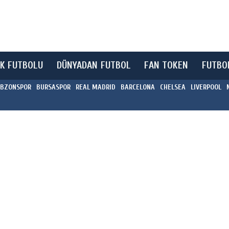
K FUTBOLU
DÜNYADAN FUTBOL
FAN TOKEN
FUTBO
BZONSPOR
BURSASPOR
REAL MADRID
BARCELONA
CHELSEA
LIVERPOOL