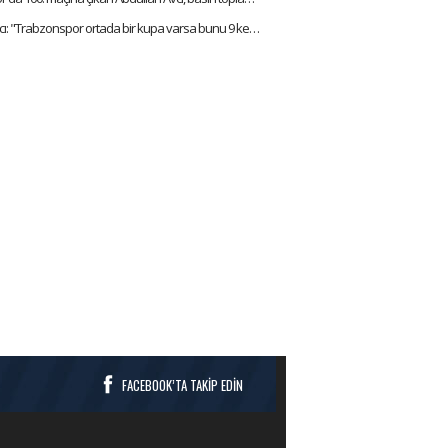
Abdullah Avcı: "Trabzonspor ortada bir kupa varsa bunu 9 kez kazanmıştır ve favorisidir"
FACEBOOK’TA TAKİP EDİN