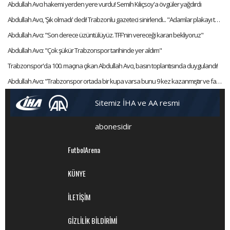
Abdullah Avcı hakemi yerden yere vurdu! Semih Kılıçsoy'a övgüler yağdırdı
Abdullah Avcı, 'Şık olmadı' dedi! Trabzonlu gazeteci sinirlendi... "Adamlar plakayı taktı hocam"
Abdullah Avcı: "Son derece üzüntülüyüz. TFF'nin vereceği kararı bekliyoruz"
Abdullah Avcı: "Çok şükür Trabzonspor tarihinde yer aldım"
Trabzonspor'da 100. maçına çıkan Abdullah Avcı, basın toplantısında duygulandı!
Abdullah Avcı: "Trabzonspor ortada bir kupa varsa bunu 9 kez kazanmıştır ve favorisidir"
Sitemiz İHA ve AA resmi
abonesidir
FutbolArena
KÜNYE
İLETİŞİM
GİZLİLİK BİLDİRİMİ