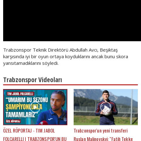
Trabzonspor Teknik Direktörü Abdullah Avcı, Beşiktaş
karşısında iyi bir oyun ortaya koyduklarını ancak bunu skora
yansıtamadıklarını söyledi.
Trabzonspor Videoları
ÖZEL RÖPORTAJ - TIM JABOL
Trabzonspor'un yeni transferi
FOLCARELLI | TRABZONSPOR'UN BU
Ruslan Malinovskyi: "Fatih Tekke