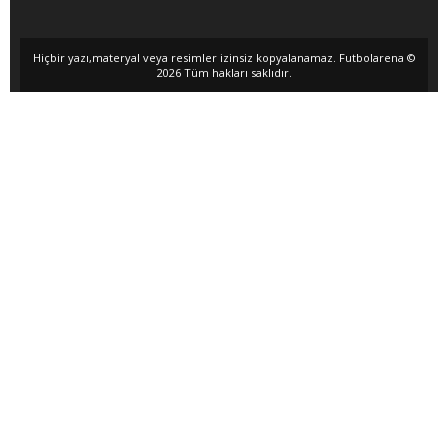
Hiçbir yazı,materyal veya resimler izinsiz kopyalanamaz. Futbolarena ©
2026 Tüm hakları saklıdır.