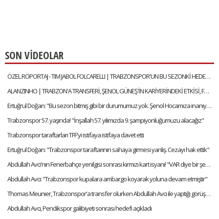
SON VİDEOLAR
ÖZEL RÖPORTAJ - TIM JABOL FOLCARELLI | TRABZONSPOR'UN BU SEZONKİ HEDEFLERİ, FATİH TEKKE, SAÇ TARZI
ALANZINHO | TRABZON'A TRANSFERİ, ŞENOL GÜNEŞ'İN KARİYERİNDEKİ ETKİSİ, FATİH TEKKE'Yİ NASIL TANIMLAR?
Ertuğrul Doğan: "Bu sezon bitmiş gibi bir durumumuz yok. Şenol Hocamıza inanıyorum"
Trabzonspor 57. yaşında! "İnşallah 57. yılımızda 9. şampiyonluğumuzu alacağız"
Trabzonspor taraftarları TFF'yi istifaya istifaya davet etti
Ertuğrul Doğan: "Trabzonspor taraftarının sahaya girmesi yanlış. Cezayı hak ettik"
Abdullah Avcı'nın Fenerbahçe yenilgisi sonrası kırmızı kart isyanı! "VAR diye bir şey var artık"
Abdullah Avcı: "Trabzonspor kupalara ambargo koyarak yoluna devam etmiştir"
Thomas Meunier, Trabzonspor'a transfer olurken Abdullah Avcı ile yaptığı görüşmeyi anlattı:
Abdullah Avcı, Pendikspor galibiyeti sonrası hedefi açıkladı