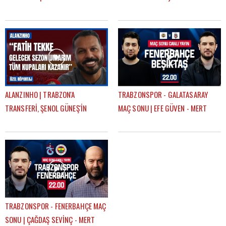
SEZONKİ HEDEFLERİ, FATİH TEKKE,
ile birlikte çalışmaktan mutluyum"
SAÇ TARZI
ALANZINHO | TRABZON'A
TRABZONSPOR - GALATASARAY
TRANSFERİ, ŞENOL GÜNEŞ'İN
MAÇ SONU | EFE GÜVEN - MERT
KARİYERİNDEKİ ETKİSİ, FATİH
KURT
TEKKE'Yİ NASIL TANIMLAR?
TRABZONSPOR - FENERBAHÇE MAÇ
SONU | ÇAĞDAŞ SEVİNÇ - MERT