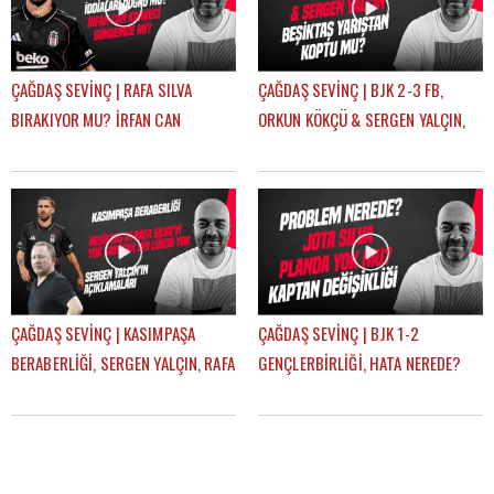
ÇAĞDAŞ SEVİNÇ | RAFA SILVA
ÇAĞDAŞ SEVİNÇ | BJK 2-3 FB,
BIRAKIYOR MU? İRFAN CAN
ORKUN KÖKÇÜ & SERGEN YALÇIN,
KAHVECİ TRANSFERİ, ERSİN, NECİP
BJK YARIŞTAN KOPTU MU? |
| GÜNDEM BEŞİKTAŞ
GÜNDEM BEŞİKTAŞ
ÇAĞDAŞ SEVİNÇ | KASIMPAŞA
ÇAĞDAŞ SEVİNÇ | BJK 1-2
BERABERLİĞİ, SERGEN YALÇIN, RAFA
GENÇLERBİRLİĞİ, HATA NEREDE?
SILVA, MERT GÜNOK | GÜNDEM
SERGEN YALÇIN, YENİ KAPTANLAR |
BEŞİKTAŞ
GÜNDEM BEŞİKTAŞ