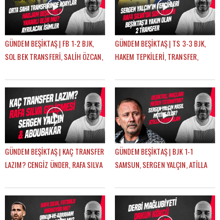
GÜNDEM BEŞİKTAŞ | FB 1-2 BJK,
GÜNDEM BEŞİKTAŞ | TS 3-3 BJK,
SOL BEK TRANSFERİ, SALİH ÖZCAN,
HAKEM TEPKİLERİ, TRANSFER,
RASKIN, MERT GÜNOK | ÇAĞDAŞ
HADJAM, AGBADOU, RASKIN |
SEVİNÇ
ÇAĞDAŞ SEVİNÇ
GÜNDEM BEŞİKTAŞ | KAÇ TRANSFER
GÜNDEM BEŞİKTAŞ | BJK 1-1
LAZIM? CENGİZ ÜNDER, RAFA SILVA
SAMSUN, SERGEN YALÇIN, ATİLLA
GELİŞMESİ, ABOUBAKAR | ÇAĞDAŞ
KARAOĞLAN, İLK 11 TERCİHLERİ |
SEVİNÇ
ÇAĞDAŞ SEVİNÇ