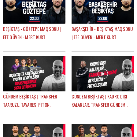
BEŞİKTAŞ - GÖZTEPE MAÇ SONU |
BAŞAKŞEHİR - BEŞİKTAŞ MAÇ SONU
EFE GÜVEN - MERT KURT
| EFE GÜVEN - MERT KURT
GÜNDEM BEŞİKTAŞ | TRANSFER
GÜNDEM BEŞİKTAŞ | KADRO DIŞI
TAARUZU, TAVARES, PITON,
KALANLAR, TRANSFER GÜNDEMİ,
AGBADOU, JORGENSEN,
AYRILACAK FUTBOLCULAR | ÇAĞDAŞ
STROEYKENS | ÇAĞDAŞ SEVİNÇ
SEVİNÇ