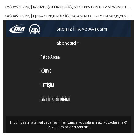
ÇAĞDAŞ SEVİNÇ | KASIMPAŞA BERABERLİĞİ, SERGEN YALÇIN, RAFA SILVA, MERT GÜNOK | GÜNDEM BEŞİKTAŞ
ÇAĞDAŞ SEVİNÇ | BJK 1-2 GENÇLERBİRLİĞİ, HATA NEREDE? SERGEN YALÇIN, YENİ KAPTANLAR | GÜNDEM BEŞİKTAŞ
Sitemiz İHA ve AA resmi
abonesidir
FutbolArena
KÜNYE
İLETİŞİM
GİZLİLİK BİLDİRİMİ
Hiçbir yazı,materyal veya resimler izinsiz kopyalanamaz. Futbolarena ©
2026 Tüm hakları saklıdır.