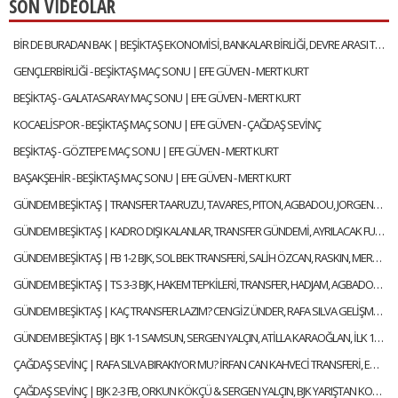
SON VİDEOLAR
BİR DE BURADAN BAK | BEŞİKTAŞ EKONOMİSİ, BANKALAR BİRLİĞİ, DEVRE ARASI TRANSFERLERİ | GÖKHAN TİRYAKİ
GENÇLERBİRLİĞİ - BEŞİKTAŞ MAÇ SONU | EFE GÜVEN - MERT KURT
BEŞİKTAŞ - GALATASARAY MAÇ SONU | EFE GÜVEN - MERT KURT
KOCAELİSPOR - BEŞİKTAŞ MAÇ SONU | EFE GÜVEN - ÇAĞDAŞ SEVİNÇ
BEŞİKTAŞ - GÖZTEPE MAÇ SONU | EFE GÜVEN - MERT KURT
BAŞAKŞEHİR - BEŞİKTAŞ MAÇ SONU | EFE GÜVEN - MERT KURT
GÜNDEM BEŞİKTAŞ | TRANSFER TAARUZU, TAVARES, PITON, AGBADOU, JORGENSEN, STROEYKENS | ÇAĞDAŞ SEVİNÇ
GÜNDEM BEŞİKTAŞ | KADRO DIŞI KALANLAR, TRANSFER GÜNDEMİ, AYRILACAK FUTBOLCULAR | ÇAĞDAŞ SEVİNÇ
GÜNDEM BEŞİKTAŞ | FB 1-2 BJK, SOL BEK TRANSFERİ, SALİH ÖZCAN, RASKIN, MERT GÜNOK | ÇAĞDAŞ SEVİNÇ
GÜNDEM BEŞİKTAŞ | TS 3-3 BJK, HAKEM TEPKİLERİ, TRANSFER, HADJAM, AGBADOU, RASKIN | ÇAĞDAŞ SEVİNÇ
GÜNDEM BEŞİKTAŞ | KAÇ TRANSFER LAZIM? CENGİZ ÜNDER, RAFA SILVA GELİŞMESİ, ABOUBAKAR | ÇAĞDAŞ SEVİNÇ
GÜNDEM BEŞİKTAŞ | BJK 1-1 SAMSUN, SERGEN YALÇIN, ATİLLA KARAOĞLAN, İLK 11 TERCİHLERİ | ÇAĞDAŞ SEVİNÇ
ÇAĞDAŞ SEVİNÇ | RAFA SILVA BIRAKIYOR MU? İRFAN CAN KAHVECİ TRANSFERİ, ERSİN, NECİP | GÜNDEM BEŞİKTAŞ
ÇAĞDAŞ SEVİNÇ | BJK 2-3 FB, ORKUN KÖKÇÜ & SERGEN YALÇIN, BJK YARIŞTAN KOPTU MU? | GÜNDEM BEŞİKTAŞ