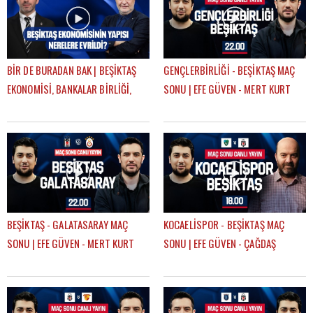
BİR DE BURADAN BAK | BEŞİKTAŞ
GENÇLERBİRLİĞİ - BEŞİKTAŞ MAÇ
EKONOMİSİ, BANKALAR BİRLİĞİ,
SONU | EFE GÜVEN - MERT KURT
DEVRE ARASI TRANSFERLERİ |
GÖKHAN TİRYAKİ
BEŞİKTAŞ - GALATASARAY MAÇ
KOCAELİSPOR - BEŞİKTAŞ MAÇ
SONU | EFE GÜVEN - MERT KURT
SONU | EFE GÜVEN - ÇAĞDAŞ
SEVİNÇ