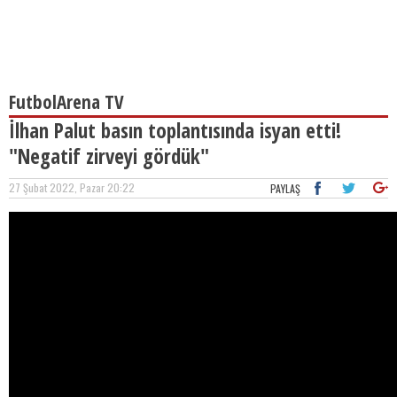
FutbolArena TV
İlhan Palut basın toplantısında isyan etti!
"Negatif zirveyi gördük"
27 Şubat 2022, Pazar 20:22
PAYLAŞ