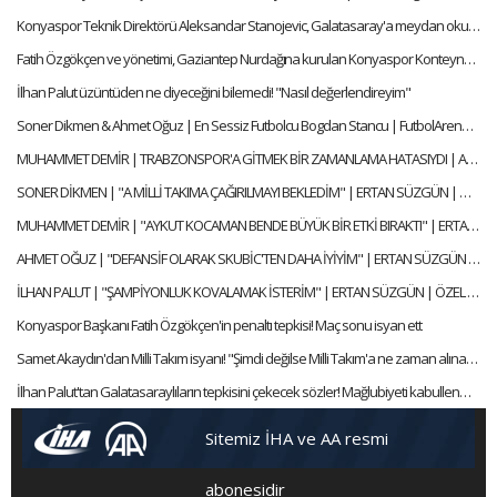
Konyaspor Teknik Direktörü Aleksandar Stanojevic, Galatasaray'a meydan okudu!
Fatih Özgökçen ve yönetimi, Gaziantep Nurdağına kurulan Konyaspor Konteyner Kentini ziyaret etti
İlhan Palut üzüntüden ne diyeceğini bilemedi! "Nasıl değerlendireyim"
Soner Dikmen & Ahmet Oğuz | En Sessiz Futbolcu Bogdan Stancu | FutbolArena Quiz
MUHAMMET DEMİR | TRABZONSPOR'A GİTMEK BİR ZAMANLAMA HATASIYDI | AYKIRI SORULAR BELEK ÖZEL
SONER DİKMEN | "A MİLLİ TAKIMA ÇAĞIRILMAYI BEKLEDİM" | ERTAN SÜZGÜN | ÖZEL RÖPORTAJ
MUHAMMET DEMİR | "AYKUT KOCAMAN BENDE BÜYÜK BİR ETKİ BIRAKTI" | ERTAN SÜZGÜN | ÖZEL RÖPORTAJ
AHMET OĞUZ | "DEFANSİF OLARAK SKUBİC'TEN DAHA İYİYİM" | ERTAN SÜZGÜN | ÖZEL RÖPORTAJ
İLHAN PALUT | "ŞAMPİYONLUK KOVALAMAK İSTERİM" | ERTAN SÜZGÜN | ÖZEL RÖPORTAJ
Konyaspor Başkanı Fatih Özgökçen'in penaltı tepkisi! Maç sonu isyan ett
Samet Akaydın'dan Milli Takım isyanı! "Şimdi değilse Milli Takım'a ne zaman alınacağım?"
İlhan Palut'tan Galatasaraylıların tepkisini çekecek sözler! Mağlubiyeti kabullenmedi ve isyan etti!
Sitemiz İHA ve AA resmi
abonesidir