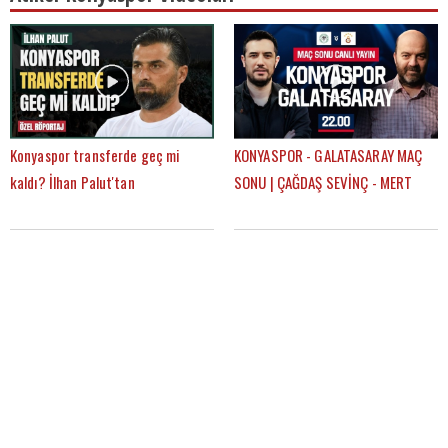
Konyaspor transferde geç mi
KONYASPOR - GALATASARAY MAÇ
kaldı? İlhan Palut'tan
SONU | ÇAĞDAŞ SEVİNÇ - MERT
FutbolArena'ya özel açıklamalar
KURT