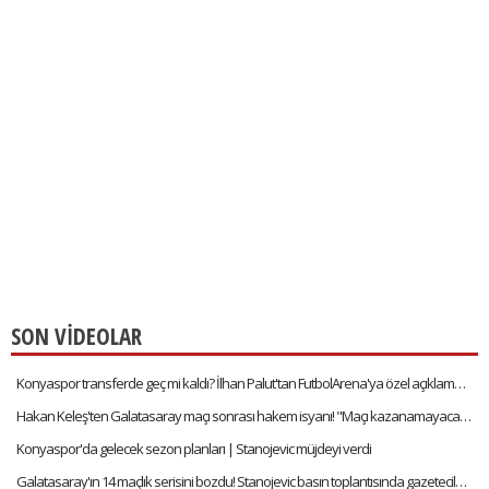
SON VİDEOLAR
Konyaspor transferde geç mi kaldı? İlhan Palut'tan FutbolArena'ya özel açıklamalar
Hakan Keleş'ten Galatasaray maçı sonrası hakem isyanı! "Maçı kazanamayacağımızı anladık"
Konyaspor'da gelecek sezon planları | Stanojevic müjdeyi verdi
Galatasaray'ın 14 maçlık serisini bozdu! Stanojevic basın toplantısında gazetecilerle şakalaştı